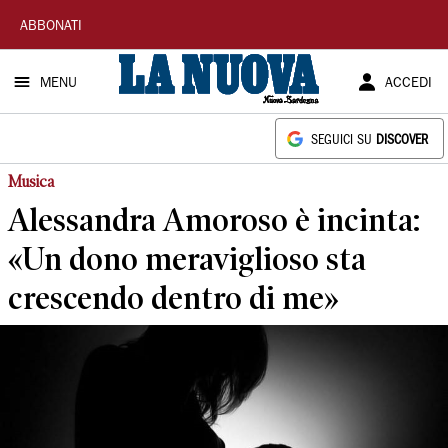
La
ABBONATI
Nuova
MENU
ACCEDI
Sardegna
SEGUICI SU
DISCOVER
Musica
Alessandra Amoroso è incinta:
«Un dono meraviglioso sta
crescendo dentro di me»