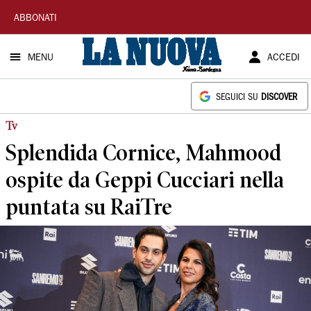
La
ABBONATI
Nuova
MENU
ACCEDI
Sardegna
SEGUICI SU
DISCOVER
Tv
Splendida Cornice, Mahmood
ospite da Geppi Cucciari nella
puntata su RaiTre