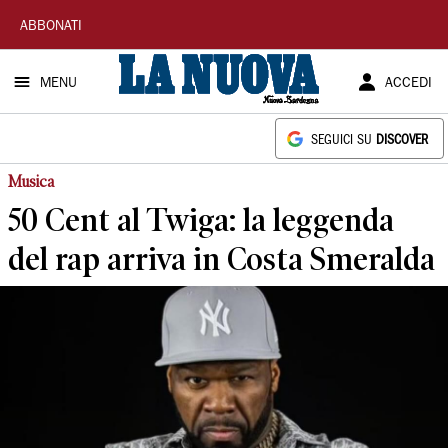
La
ABBONATI
Nuova
MENU
ACCEDI
Sardegna
SEGUICI SU
DISCOVER
Musica
50 Cent al Twiga: la leggenda
del rap arriva in Costa Smeralda