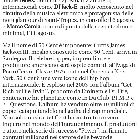
anche
Fedez
, domani 2 agosto, ma anche dj
internazionali come
DJ Jack-E
, molto conosciuto nel
circuito della musica elettronica e protagonista delle
notti glamour di Saint-Tropez, in consolle il 6 agosto,
e
Marco Carola
, nome di punta della scena techno e
minimal, l’11 agosto.
Ma il nome di 50 Cent è imponente: Curtis James
Jackson III, meglio conosciuto come 50 Cent, arriva in
Sardegna. Il celebre rapper, imprenditore e
produttore americano sarà ospite come dj al Twiga di
Porto Cervo. Classe 1975, nato nel Queens a New
York, 50 Cent è una vera icona dell’hip hop
internazionale. È esploso nel 2003 con l’album “Get
Rich or Die Tryin’”, prodotto da Eminem e Dr. Dre,
contenente hit planetarie come In Da Club, P.I.M.P. e
21 Questions. L’album ha venduto oltre 10 milioni di
copie, catapultandolo nel gotha del rap mondiale.
Non solo musica: 50 Cent ha costruito un vero
impero nel mondo dell’intrattenimento. È produttore
e attore nella serie di successo “Power”, ha firmato
contratti milionari nel settore delle bevande