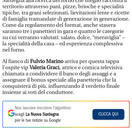
Sardegna alla ricerca del forno che meglio racconta il
territorio attraverso pani, pizze, brioche e specialità
tipiche, tra grani selezionati, lievitazioni lente e ricette
di famiglia tramandate di generazione in generazione.
Come da regolamento del format, anche stasera
saranno tre i panettieri in gara e quattro le categorie
su cui verranno valutati: salato, dolce, “meraviglia” –
la specialità della casa – ed esperienza complessiva
nel forno.
Al fianco di
Fulvio Marino
arriva per questa tappa
l’ospite vip
Valeria Graci
, attrice e comica televisiva
chiamata a condividere il banco degli assaggi e a
assegnare il bonus speciale alla panetteria che la
conquisterà di più, influenzando il verdetto finale
insieme ai voti del conduttore.
Non lasciare decidere l'algoritmo:
CLICCA QUI
scegli
La Nuova Sardegna
per le tue notizie su Google