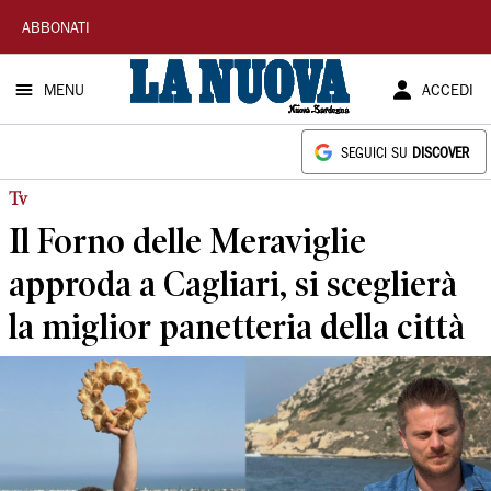
La
ABBONATI
Nuova
MENU
ACCEDI
Sardegna
SEGUICI SU
DISCOVER
Tv
Il Forno delle Meraviglie
approda a Cagliari, si sceglierà
la miglior panetteria della città