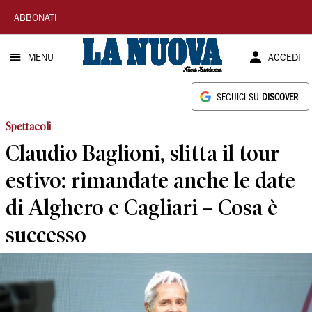
La
ABBONATI
Nuova
MENU
ACCEDI
Sardegna
SEGUICI SU
DISCOVER
Spettacoli
Claudio Baglioni, slitta il tour
estivo: rimandate anche le date
di Alghero e Cagliari – Cosa è
successo