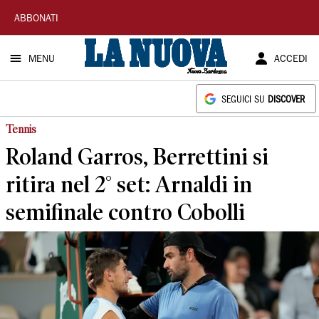
La
ABBONATI
Nuova
MENU
ACCEDI
Sardegna
SEGUICI SU
DISCOVER
Tennis
Roland Garros, Berrettini si
ritira nel 2° set: Arnaldi in
semifinale contro Cobolli