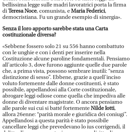
bellissima legge sulle madri lavoratrici porta la firma
di
Teresa Noce
, comunista, e
Maria Federici
,
democristiana. Fu un grande esempio di sinergia».
Senza il loro apporto sarebbe stata una Carta
costituzionale diversa?
«Sebbene fossero solo 21 su 556 hanno combattuto
con le unghie e con i denti per inserire nella
Costituzione alcune paroline fondamentali. Pensiamo
all’articolo 3, dove furono aggiunte quelle due parole
che, a prima vista, possono sembrare inutili: “senza
distinzione di sesso”. Ebbene, grazie a quell’inciso
voluto fortemente dalle donne costituenti, è stato
possibile, appellandosi alla Corte costituzionale,
abrogare leggi odiose come quella che impediva alle
donne di diventare magistrate. O ancora pensiamo
alle parole sui cui si batté fortemente
Nilde Iotti
,
allora 26enne: “parità morale e giuridica dei coniugi”.
Appellandosi a questa parità è stato possibile
cancellare leggi che prevedevano lo ius corrigendi, il