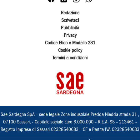
Redazione
Scriveteci
Pubblicità
Privacy
Codice Etico e Modello 231
Cookie policy
Termini e condizioni
Sae Sardegna SpA – sede legale Zona industriale Predda Niedda strada 31 ,
07100 Sassari, - Capitale sociale Euro 6.000.000 – R.E.A. SS – 213461 –
Registro Imprese di Sassari 02328540683 – CF e Partita IVA 02328540683