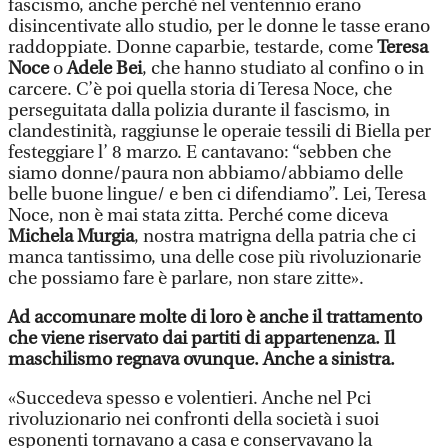
fascismo, anche perché nel ventennio erano
disincentivate allo studio, per le donne le tasse erano
raddoppiate. Donne caparbie, testarde, come
Teresa
Noce
o
Adele Bei
, che hanno studiato al confino o in
carcere. C’è poi quella storia di Teresa Noce, che
perseguitata dalla polizia durante il fascismo, in
clandestinità, raggiunse le operaie tessili di Biella per
festeggiare l’ 8 marzo. E cantavano: “sebben che
siamo donne/paura non abbiamo/abbiamo delle
belle buone lingue/ e ben ci difendiamo”. Lei, Teresa
Noce, non è mai stata zitta. Perché come diceva
Michela Murgia
, nostra matrigna della patria che ci
manca tantissimo, una delle cose più rivoluzionarie
che possiamo fare è parlare, non stare zitte».
Ad accomunare molte di loro è anche il trattamento
che viene riservato dai partiti di appartenenza. Il
maschilismo regnava ovunque. Anche a sinistra.
«Succedeva spesso e volentieri. Anche nel Pci
rivoluzionario nei confronti della società i suoi
esponenti tornavano a casa e conservavano la