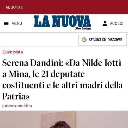
La
ABBONATI
Nuova
MENU
ACCEDI
Sardegna
SEGUICI SU
DISCOVER
L’intervista
Serena Dandini: «Da Nilde Iotti
a Mina, le 21 deputate
costituenti e le altri madri della
Patria»
di Alessandro Pirina