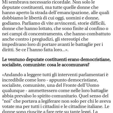
Mi sembrava necessario ricordale. Non solo le
deputate costituenti, ma tutte quelle donne che
hanno aperto la strada dell’emancipazione, alle quali
dobbiamo le libertà di cui oggi, uomini e donne,
godiamo. Parliamo di vite avvincenti, storie difficili,
donne che hanno lottato, che sono finite al confino o
nei campi di concentramento, che hanno combattuto
anche contro i pregiudizi, gli stereotipi che
impedivano loro di portare avanti le battaglie per i
diritti. Se ce l’hanno fatta loro...».
Le ventuno deputate costituenti erano democristiane,
socialiste, comuniste: cosa le accomunava?
«Andando a leggere tutti gli interventi parlamentari è
incredibile come loro - appunto democristiane,
socialiste, comuniste, una del Fronte dell’Uomo
qualunque - ammettessero come nelle loro battaglie
abbia prevalso lo spirito comunitario. Quel senso del
“noi” che portava a legiferare non solo per chi le aveva
votate ma per tutti i cittadini e le cittadine italiane. Le
donne sono riuscite a fare rete su tante leggi. La