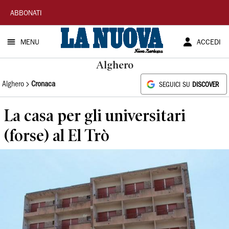
La
ABBONATI
Nuova
MENU
ACCEDI
Sardegna
Alghero
Alghero
Cronaca
SEGUICI SU
DISCOVER
La casa per gli universitari
(forse) al El Trò