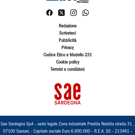
Redazione
Scriveteci
Pubblicità
Privacy
Codice Etico e Modello 231
Cookie policy
Termini e condizioni
Sae Sardegna SpA – sede legale Zona industriale Predda Niedda strada 31 ,
07100 Sassari, - Capitale sociale Euro 6.000.000 – R.E.A. SS – 213461 –