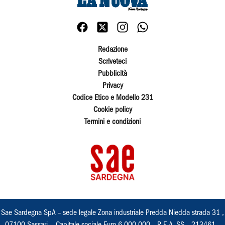
Redazione
Scriveteci
Pubblicità
Privacy
Codice Etico e Modello 231
Cookie policy
Termini e condizioni
Sae Sardegna SpA – sede legale Zona industriale Predda Niedda strada 31 ,
07100 Sassari, - Capitale sociale Euro 6.000.000 – R.E.A. SS – 213461 –