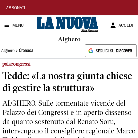
La
ABBONATI
Nuova
MENU
ACCEDI
Sardegna
Alghero
Alghero
Cronaca
SEGUICI SU
DISCOVER
palacongressi
Tedde: «La nostra giunta chiese
di gestire la struttura»
ALGHERO. Sulle tormentate vicende del
Palazzo dei Congressi e in aperto dissenso
da quanto sostenuto dal Renato Soru,
intervengono il consigliere regionale Marco