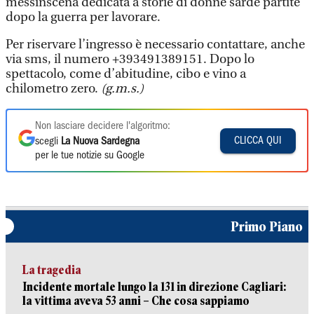
messinscena dedicata a storie di donne sarde partite
dopo la guerra per lavorare.
Per riservare l’ingresso è necessario contattare, anche
via sms, il numero +393491389151. Dopo lo
spettacolo, come d’abitudine, cibo e vino a
chilometro zero.
(g.m.s.)
Non lasciare decidere l'algoritmo:
CLICCA QUI
scegli
La Nuova Sardegna
per le tue notizie su Google
Primo Piano
La tragedia
Incidente mortale lungo la 131 in direzione Cagliari:
la vittima aveva 53 anni – Che cosa sappiamo