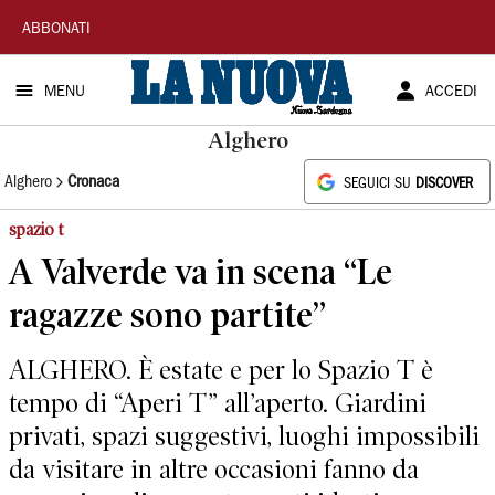
La
ABBONATI
Nuova
MENU
ACCEDI
Sardegna
Alghero
Alghero
Cronaca
SEGUICI SU
DISCOVER
spazio t
A Valverde va in scena “Le
ragazze sono partite”
ALGHERO. È estate e per lo Spazio T è
tempo di “Aperi T” all’aperto. Giardini
privati, spazi suggestivi, luoghi impossibili
da visitare in altre occasioni fanno da