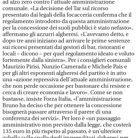
ad alzo zero contro l’attuale amministrazione
comunale. «La decisione del Tar sul ricorso
presentato dai legali della focacceria conferma che il
regolamento introdotto da questa amministrazione
per la concessione dei suoli pubblici è stato nefasto»,
affermano gli azzurri algheresi. «L’avevamo detto, e
dopo tre anni iniziano ad arrivare le prime sentenze
sui ricorsi presentati dai gestori di bar, ristoranti e
locali – dicono – per quel regolamento ideato e voluto
fortemente dalla sinistra». Per i consiglieri comunali
Maurizio Pirisi, Nunzio Camerada e Michele Pais e
per gli altri esponenti algheresi del partito è in atto
una «azione repressiva dell’attuale amministrazione,
che non perde occasione per bastonare chi resiste e
cerca di creare economia e lavoro». Come se non
bastasse, insiste Forza Italia, «l’amministrazione
Bruno ha deciso che per ottenere la concessione
bisognerà passare attraverso il parere di una
conferenza dei servizi». Per loro è «un passaggio
amministrativo non previsto dalla legge, che costerà
135 euro in più rispetto al passato, è un’ulteriore
gabella sulle spalle degli imprenditori algheresi per