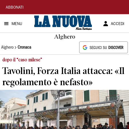
La
ABBONATI
Nuova
MENU
ACCEDI
Sardegna
Alghero
Alghero
Cronaca
SEGUICI SU
DISCOVER
dopo il “caso milese”
Tavolini, Forza Italia attacca: «Il
regolamento è nefasto»