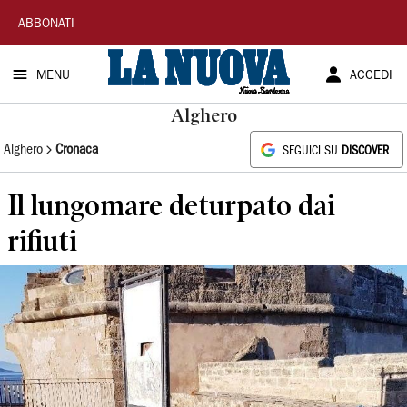
La
ABBONATI
Nuova
MENU
ACCEDI
Sardegna
Alghero
Alghero
Cronaca
SEGUICI SU
DISCOVER
Il lungomare deturpato dai
rifiuti