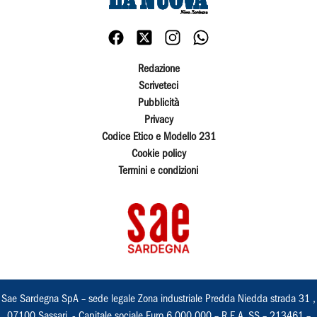
Redazione
Scriveteci
Pubblicità
Privacy
Codice Etico e Modello 231
Cookie policy
Termini e condizioni
Sae Sardegna SpA – sede legale Zona industriale Predda Niedda strada 31 ,
07100 Sassari, - Capitale sociale Euro 6.000.000 – R.E.A. SS – 213461 –