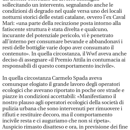
sollecitando un intervento, segnalando anche le
condizioni di degrado nel quale versa uno dei locali
notturni storici delle estati catalane, ovvero l’ex Caval
Marì: «una parte della recinzione posta intorno alla
fatiscente struttura è stata divelta e qualcuno,
incurante del potenziale pericolo, vi è penetrato
all’interno per consumare bevande e abbandonavi i
resti delle bottiglie varie dopo aver consumato il
contenuto». In quella circostanza, il Wwf aveva anche
deciso di assegnare «il Premio Attila in contumacia ai
responsabili di questo comportamento incivile».
In quella circostanza Carmelo Spada aveva
comunque elogiato il grande lavoro degli operatori
ecologici che avevano riportato in poche ore strade e
piazze in condizioni accettabili: «Manifestiamo il
nostro plauso agli operatori ecologici della società di
pulizia urbana che sono intervenuti per rimuovere i
rifiuti e restituire decoro, ma il comportamento
incivile resta e ci auguriamo che non si ripeta».
Auspicio rimasto disatteso e ora, in previsione dei fine