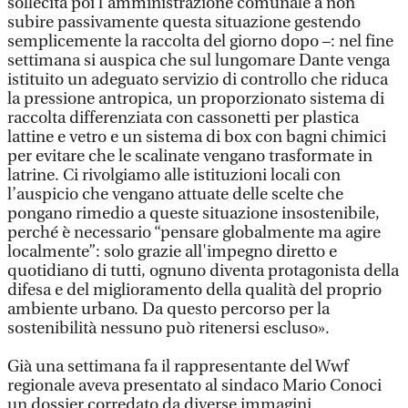
sollecita poi l’amministrazione comunale a non
subire passivamente questa situazione gestendo
semplicemente la raccolta del giorno dopo –: nel fine
settimana si auspica che sul lungomare Dante venga
istituito un adeguato servizio di controllo che riduca
la pressione antropica, un proporzionato sistema di
raccolta differenziata con cassonetti per plastica
lattine e vetro e un sistema di box con bagni chimici
per evitare che le scalinate vengano trasformate in
latrine. Ci rivolgiamo alle istituzioni locali con
l’auspicio che vengano attuate delle scelte che
pongano rimedio a queste situazione insostenibile,
perché è necessario “pensare globalmente ma agire
localmente”: solo grazie all'impegno diretto e
quotidiano di tutti, ognuno diventa protagonista della
difesa e del miglioramento della qualità del proprio
ambiente urbano. Da questo percorso per la
sostenibilità nessuno può ritenersi escluso».
Già una settimana fa il rappresentante del Wwf
regionale aveva presentato al sindaco Mario Conoci
un dossier corredato da diverse immagini