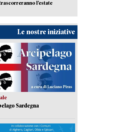
trascorreranno l’estate
Le nostre iniziative
ale
pelago Sardegna