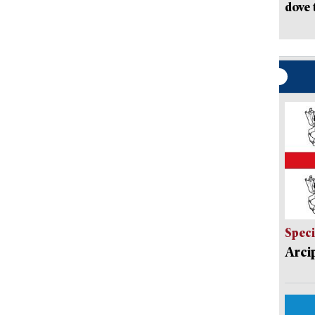
dove 
Speci
Arci