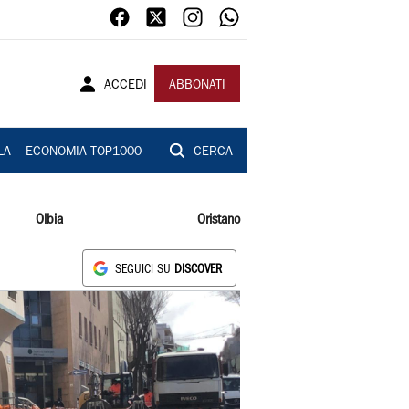
ACCEDI
ABBONATI
LA
ECONOMIA TOP1000
CERCA
Olbia
Oristano
SEGUICI SU
DISCOVER