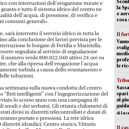
Scont
rico con interruzioni dell'erogazione mirate e
la Sp
l guasto e tutto il sistema idrico del centro ne
e aer
alità dell'acqua, di pressione, di verifica e
cosa 
dei consumi generali».
arà interrotto il servizio idrico in tutta la
Il fur
sino alla conclusione dei lavori prevista per le
Vanno
terruzione le borgate di Fertilia e Maristella.
svali
ssere segnalata al servizio di segnalazione
medic
 il numero verde 800.022.040 attivo 24 ore su
profe
re, che alla ripresa dell'erogazione l'acqua
le ric
iamente torbida a causa dello svuotamento e
elle tubazioni.
Trib
Sassa
ma settimana sulla nuova condotta del centro
spari
to “Reti intelligenti” con l'ingegnerizzazione del
al giu
avviato lo scorso anno con una campagna di
guida
i snodi e dei serbatoi. Gli ottanta chilometri di
tati divisi in distretti telecontrollati e dotati di
di Luca
ranno portate e pressioni. La rete idrica
9 distretti idraulici: Centro storico, Vittorio
Il ca