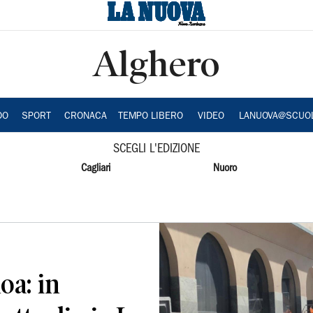
Alghero
DO
SPORT
CRONACA
TEMPO LIBERO
VIDEO
LANUOVA@SCUO
SCEGLI L'EDIZIONE
Cagliari
Nuoro
oa: in