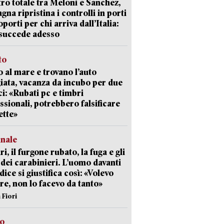
ro totale tra Meloni e Sanchez,
agna ripristina i controlli in porti
oporti per chi arriva dall’Italia:
succede adesso
to
 al mare e trovano l’auto
giata, vacanza da incubo per due
i: «Rubati pc e timbri
ssionali, potrebbero falsificare
ette»
unale
ri, il furgone rubato, la fuga e gli
 dei carabinieri. L’uomo davanti
dice si giustifica così: «Volevo
re, non lo facevo da tanto»
 Fiori
so