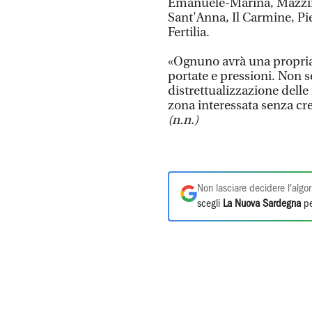
Emanuele-Marina, Mazzin
Sant'Anna, Il Carmine, Piet
Fertilia.
«Ognuno avrà una propria r
portate e pressioni. Non 
distrettualizzazione delle r
zona interessata senza cre
(n.n.)
Non lasciare decidere l'algor
scegli
La Nuova Sardegna
pe