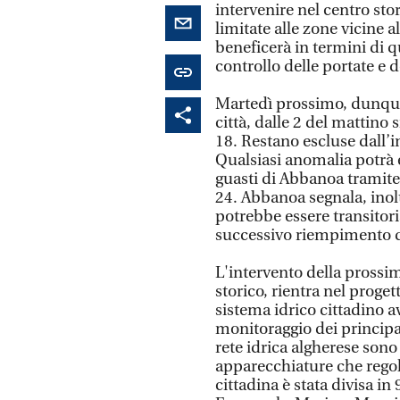
intervenire nel centro sto
limitate alle zone vicine a
beneficerà in termini di qu
controllo delle portate e 
Martedì prossimo, dunque, s
città, dalle 2 del mattino 
18. Restano escluse dall’in
Qualsiasi anomalia potrà e
guasti di Abbanoa tramite
24. Abbanoa segnala, inolt
potrebbe essere transitor
successivo riempimento d
L'intervento della prossi
storico, rientra nel proget
sistema idrico cittadino 
monitoraggio dei principal
rete idrica algherese sono s
apparecchiature che regole
cittadina è stata divisa in 