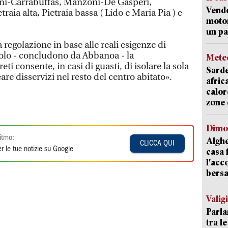
i-Carrabuffas, Manzoni-De Gasperi,
Vend
raia alta, Pietraia bassa ( Lido e Maria Pia ) e
motor
un pa
egolazione in base alle reali esigenze di
solo - concludono da Abbanoa - la
Mete
eti consente, in casi di guasti, di isolare la sola
Sarde
are disservizi nel resto del centro abitato».
afric
calor
zone 
Dimo
itmo:
Alghe
CLICCA QUI
r le tue notizie su Google
casa 
l'acc
bersa
Valig
Parla
tra l