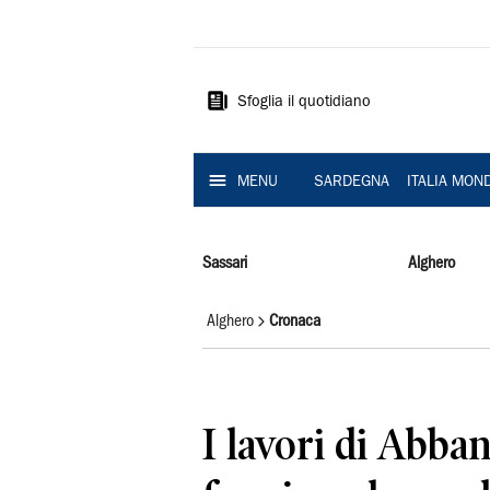
La
Nuova
Sardegna
Sfoglia il quotidiano
MENU
SARDEGNA
ITALIA MON
Sassari
Alghero
Alghero
Cronaca
I lavori di Abban