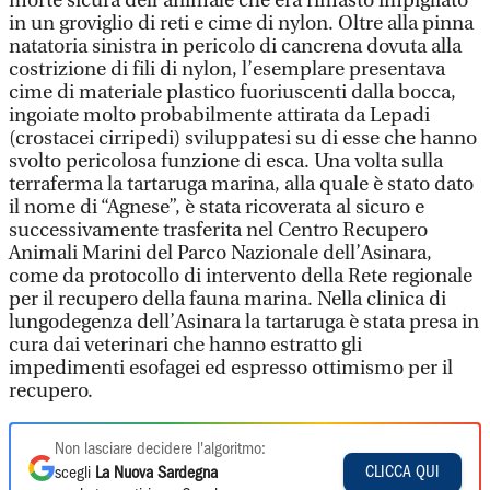
morte sicura dell’animale che era rimasto impigliato
in un groviglio di reti e cime di nylon. Oltre alla pinna
natatoria sinistra in pericolo di cancrena dovuta alla
costrizione di fili di nylon, l’esemplare presentava
cime di materiale plastico fuoriuscenti dalla bocca,
ingoiate molto probabilmente attirata da Lepadi
(crostacei cirripedi) sviluppatesi su di esse che hanno
svolto pericolosa funzione di esca. Una volta sulla
terraferma la tartaruga marina, alla quale è stato dato
il nome di “Agnese”, è stata ricoverata al sicuro e
successivamente trasferita nel Centro Recupero
Animali Marini del Parco Nazionale dell’Asinara,
come da protocollo di intervento della Rete regionale
per il recupero della fauna marina. Nella clinica di
lungodegenza dell’Asinara la tartaruga è stata presa in
cura dai veterinari che hanno estratto gli
impedimenti esofagei ed espresso ottimismo per il
recupero.
Non lasciare decidere l'algoritmo:
CLICCA QUI
scegli
La Nuova Sardegna