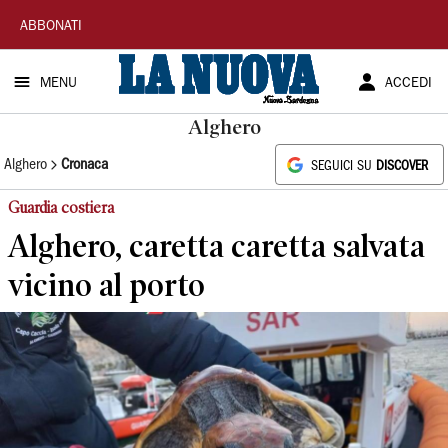
La
ABBONATI
Nuova
MENU
ACCEDI
Sardegna
Alghero
Alghero
Cronaca
SEGUICI SU
DISCOVER
Guardia costiera
Alghero, caretta caretta salvata
vicino al porto