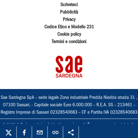
Scriveteci
Pubblicità
Privacy
Codice Etico e Modello 231
Cookie policy
Termini e condizioni
Sae Sardegna SpA – sede legale Zona industriale Predda Niedda strada 31 ,
07100 Sassari, - Capitale sociale Euro 6.000.000 – R.E.A. SS – 213461 –
Registro Imprese di Sassari 02328540683 – CF e Partita IVA 02328540683
I diritti delle immagini e dei testi sono riservati. È espressamente vietata la
loro riproduzione con qualsiasi mezzo e l'adattamento totale o parziale.