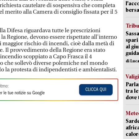
l'acc
 richiesta cautelare di sospensiva che completa
bersa
nel merito alla Camera di consiglio fissata per il 5
Trib
lla Difesa riguardava tutte le prescrizioni
Sassa
la Regione, devono essere rispettate all'interno
spari
i maggior rischio di incendi, cioè dalla metà di
al giu
e. Il provvedimento della Regione era stato
guida
'incendio scoppiato a Capo Frasca il 4
di Luca
io che sollevò diverse polemiche nel mondo
o la protesta di indipendentisti e ambientalisti.
Valig
Parla
itmo:
CLICCA QUI
tra l
r le tue notizie su Google
dove 
Mete
Sarde
afric
calor