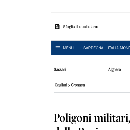
La
Nuova
Sardegna
Sfoglia il quotidiano
MENU
SARDEGNA
ITALIA MON
Sassari
Alghero
Cagliari
Cronaca
Poligoni militar