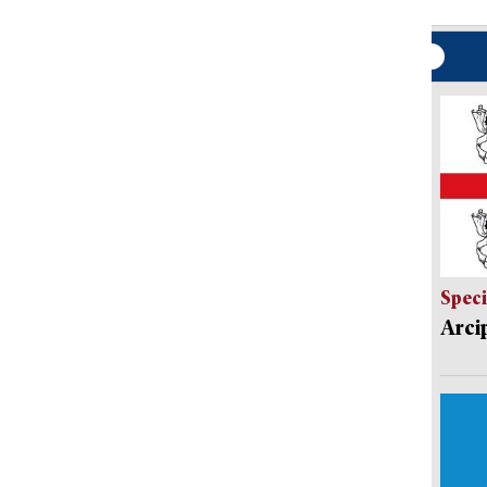
Speci
Arci