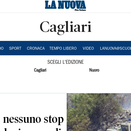
Cagliari
DO
SPORT
CRONACA
TEMPO LIBERO
VIDEO
LANUOVA@SCUO
SCEGLI L'EDIZIONE
Cagliari
Nuoro
i, nessuno stop