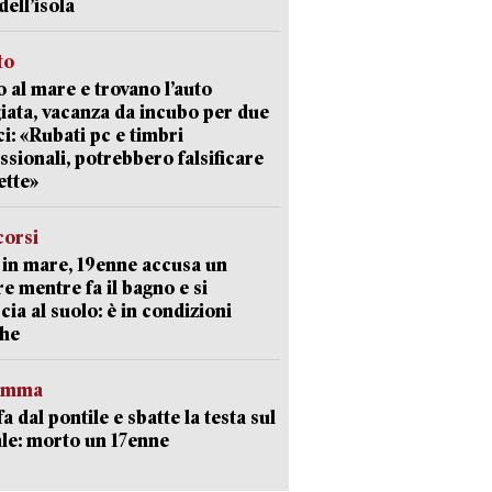
dell’isola
to
 al mare e trovano l’auto
giata, vacanza da incubo per due
i: «Rubati pc e timbri
ssionali, potrebbero falsificare
ette»
corsi
in mare, 19enne accusa un
e mentre fa il bagno e si
cia al suolo: è in condizioni
che
ramma
fa dal pontile e sbatte la testa sul
le: morto un 17enne