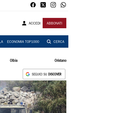
ACCEDI
ABBONATI
LA
ECONOMIA TOP1000
CERCA
Olbia
Oristano
SEGUICI SU
DISCOVER