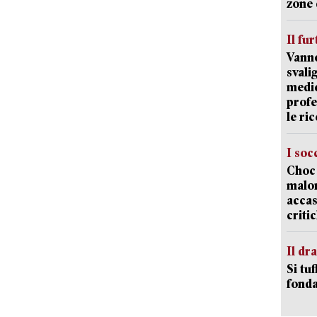
zone 
Il fur
Vanno
svali
medic
profe
le ric
I soc
Choc 
malor
accas
criti
Il d
Si tuf
fonda