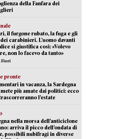
oglienza della Fanfara dei
glieri
unale
ri, il furgone rubato, la fuga e gli
 dei carabinieri. L’uomo davanti
dice si giustifica così: «Volevo
re, non lo facevo da tanto»
 Fiori
ie pronte
mentari in vacanza, la Sardegna
e mete più amate dai politici: ecco
trascorreranno l’estate
o
gna nella morsa dell’anticiclone
ano: arriva il picco dell’ondata di
e, possibili nubifragi in diverse