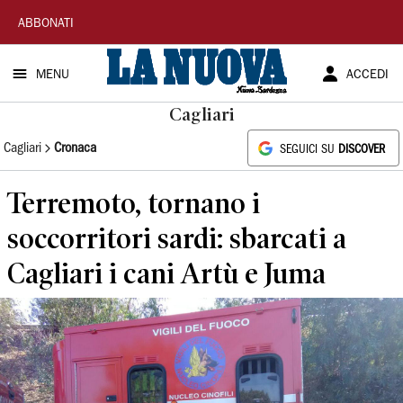
La
ABBONATI
Nuova
MENU
ACCEDI
Sardegna
Cagliari
Cagliari
Cronaca
SEGUICI SU
DISCOVER
Terremoto, tornano i
soccorritori sardi: sbarcati a
Cagliari i cani Artù e Juma