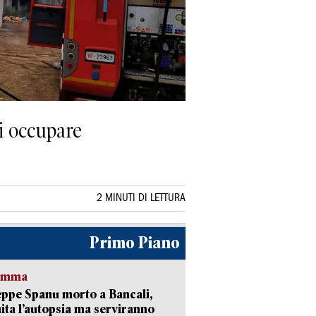
di occupare
2 MINUTI DI LETTURA
Primo Piano
ramma
ppe Spanu morto a Bancali,
ita l’autopsia ma serviranno