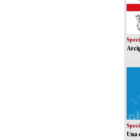
Speci
Arci
Speci
Una c