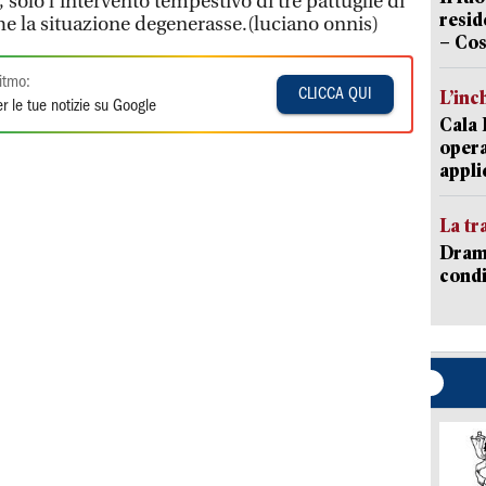
 solo l’intervento tempestivo di tre pattuglie di
resid
he la situazione degenerasse.(luciano onnis)
– Cos
itmo:
CLICCA QUI
L’inc
r le tue notizie su Google
Cala 
opera
appli
La tr
Dramm
condi