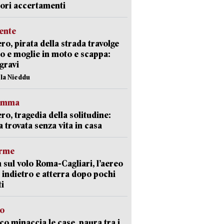
iori accertamenti
ente
ro, pirata della strada travolge
o e moglie in moto e scappa:
gravi
ola Nieddu
ramma
ro, tragedia della solitudine:
 trovata senza vita in casa
arme
 sul volo Roma-Cagliari, l’aereo
 indietro e atterra dopo pochi
i
go
oco minaccia le case, paura tra i