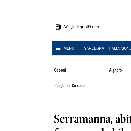
La
Nuova
Sardegna
Sfoglia il quotidiano
MENU
SARDEGNA
ITALIA MON
Sassari
Alghero
Cagliari
Cronaca
Serramanna, abi