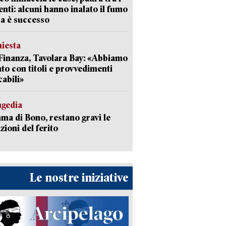
enti: alcuni hanno inalato il fumo
a è successo
hiesta
Finanza, Tavolara Bay: «Abbiamo
to con titoli e provvedimenti
cabili»
agedia
a di Bono, restano gravi le
zioni del ferito
Le nostre iniziative