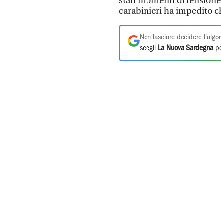
stati momenti di tensione,
carabinieri ha impedito c
Non lasciare decidere l'algor
scegli
La Nuova Sardegna
pe