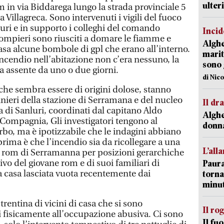
ulter
om in via Biddarega lungo la strada provinciale 5
Villagreca. Sono intervenuti i vigili del fuoco
uri e in supporto i colleghi del comando
Incid
 pompieri sono riusciti a domare le fiamme e
Alghe
casa alcune bombole di gpl che erano all’interno.
marit
ncendio nell’abitazione non c’era nessuno, la
sono 
ta assente da uno o due giorni.
di Nic
che sembra essere di origini dolose, stanno
nieri della stazione di Serramana e del nucleo
Il d
 di Sanluri, coordinati dal capitano Aldo
Alghe
Compagnia, Gli investigatori tengono al
donna
bo, ma è ipotizzabile che le indagini abbiano
prima è che l’incendio sia da ricollegare a una
L’all
an rom di Serramanna per posizioni gerarchiche
ativo del giovane rom e di suoi familiari di
Paura
 casa lasciata vuota recentemente dai
torna
minut
trentina di vicini di casa che si sono
Il ro
fisicamente all’occupazione abusiva. Ci sono
Il fu