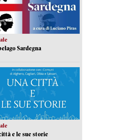
ale
pelago Sardegna
ale
ittà e le sue storie