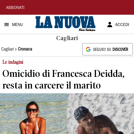
La
ABBONATI
Nuova
MENU
ACCEDI
Sardegna
Cagliari
Cagliari
Cronaca
SEGUICI SU
DISCOVER
Le indagini
Omicidio di Francesca Deidda,
resta in carcere il marito