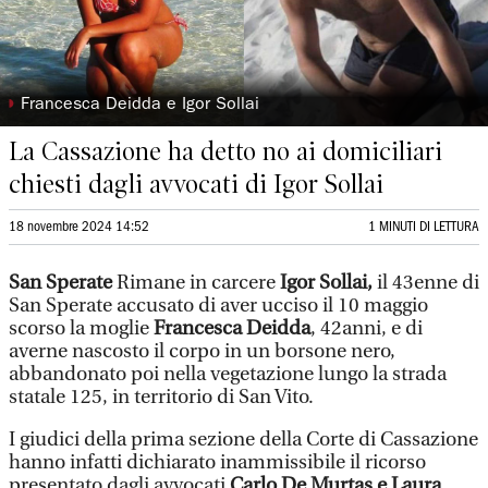
◗
Francesca Deidda e Igor Sollai
La Cassazione ha detto no ai domiciliari
chiesti dagli avvocati di Igor Sollai
18 novembre 2024 14:52
1 MINUTI DI LETTURA
San Sperate
Rimane in carcere
Igor Sollai,
il 43enne di
San Sperate accusato di aver ucciso il 10 maggio
scorso la moglie
Francesca Deidda
, 42anni, e di
averne nascosto il corpo in un borsone nero,
abbandonato poi nella vegetazione lungo la strada
statale 125, in territorio di San Vito.
I giudici della prima sezione della Corte di Cassazione
hanno infatti dichiarato inammissibile il ricorso
presentato dagli avvocati
Carlo De Murtas e Laura