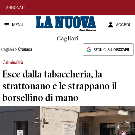
La
ABBONATI
Nuova
MENU
ACCEDI
Sardegna
Cagliari
Cagliari
Cronaca
SEGUICI SU
DISCOVER
Criminalità
Esce dalla tabaccheria, la
strattonano e le strappano il
borsellino di mano