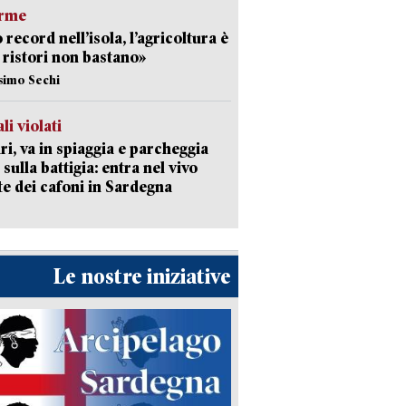
arme
 record nell’isola, l’agricoltura è
I ristori non bastano»
simo Sechi
li violati
ri, va in spiaggia e parcheggia
 sulla battigia: entra nel vivo
ate dei cafoni in Sardegna
Le nostre iniziative