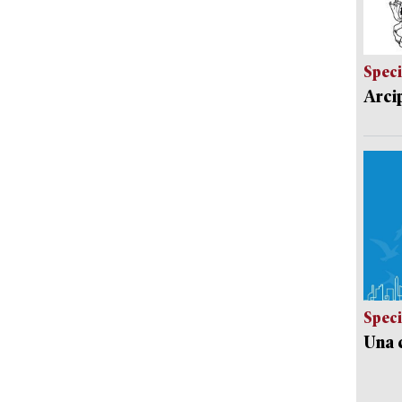
Speci
Arci
Speci
Una c