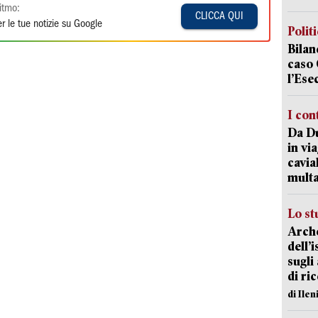
itmo:
CLICCA QUI
r le tue notizie su Google
Polit
Bilan
caso 
l’Ese
I con
Da Du
in vi
cavia
mult
Lo st
Arche
dell’
sugli
di ri
di Ile