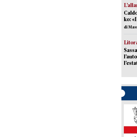
L’all
Caldo
ko: «
di Mas
Litora
Sassa
l’auto
l’est