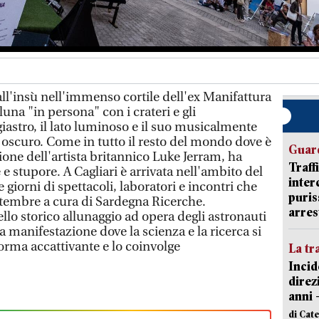
ll'insù nell'immenso cortile dell'ex Manifattura
una "in persona" con i crateri e gli
igiastro, il lato luminoso e il suo musicalmente
to oscuro. Come in tutto il resto del mondo dove è
Guard
zione dell'artista britannico Luke Jerram, ha
Traff
 e stupore. A Cagliari è arrivata nell'ambito del
inter
 giorni di spettacoli, laboratori e incontri che
puris
ettembre a cura di Sardegna Ricerche.
arres
llo storico allunaggio ad opera degli astronauti
 manifestazione dove la scienza e la ricerca si
orma accattivante e lo coinvolge
La tr
Incid
direz
anni 
di Cat