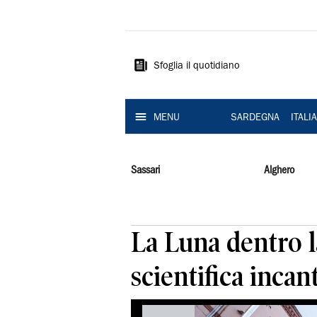
La
Nuova
Sardegna
Sfoglia il quotidiano
MENU
SARDEGNA
ITALI
Sassari
Alghero
La Luna dentro l
scientifica incant