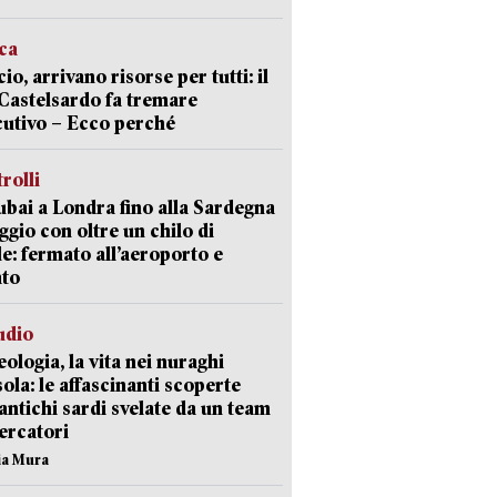
ica
cio, arrivano risorse per tutti: il
Castelsardo fa tremare
cutivo – Ecco perché
trolli
bai a Londra fino alla Sardegna
aggio con oltre un chilo di
le: fermato all’aeroporto e
ato
udio
ologia, la vita nei nuraghi
isola: le affascinanti scoperte
 antichi sardi svelate da un team
cercatori
nia Mura