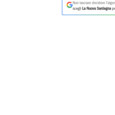
Non lasciare decidere l'algor
scegli
La Nuova Sardegna
pe