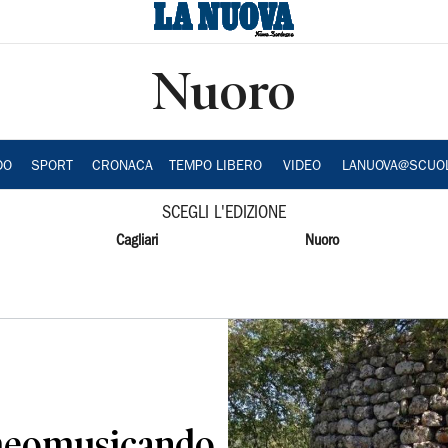
Nuoro
DO
SPORT
CRONACA
TEMPO LIBERO
VIDEO
LANUOVA@SCUO
SCEGLI L'EDIZIONE
Cagliari
Nuoro
cheomusicando