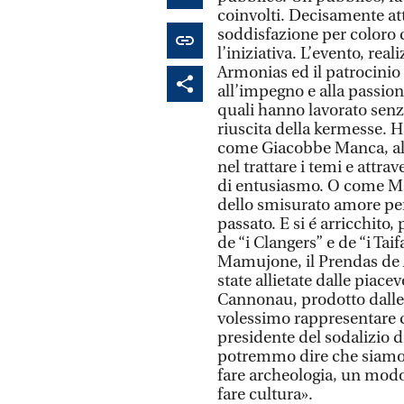
coinvolti. Decisamente att
soddisfazione per coloro 
l’iniziativa. L’evento, rea
Armonias ed il patrocinio 
all’impegno e alla passione
quali hanno lavorato senz
riuscita della kermesse. Ha
come Giacobbe Manca, al q
nel trattare i temi e attra
di entusiasmo. O come Ma
dello smisurato amore per 
passato. E si é arricchito
de “i Clangers” e de “i Tai
Mamujone, il Prendas de A
state allietate dalle piace
Cannonau, prodotto dalle 
volessimo rappresentare c
presidente del sodalizio
potremmo dire che siamo r
fare archeologia, un modo
fare cultura».