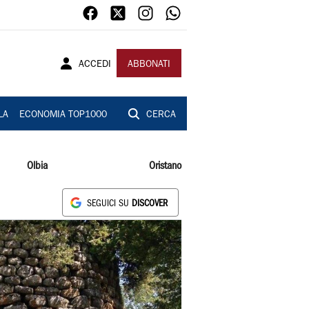
ACCEDI
ABBONATI
LA
ECONOMIA TOP1000
CERCA
Olbia
Oristano
SEGUICI SU
DISCOVER