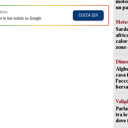
motor
un pa
itmo:
CLICCA QUI
r le tue notizie su Google
Mete
Sarde
afric
calor
zone 
Dimo
Alghe
casa 
l'acc
bersa
Valig
Parla
tra l
dove 