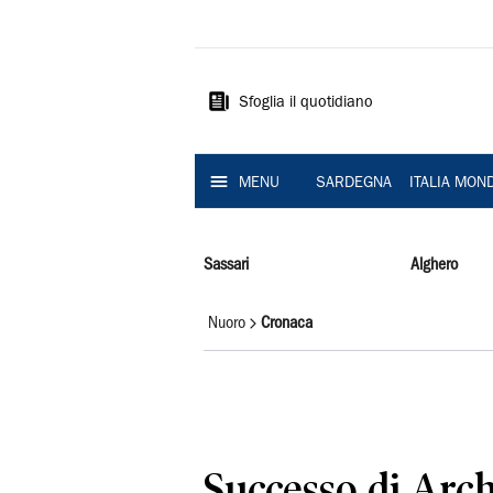
La
Nuova
Sardegna
Sfoglia il quotidiano
MENU
SARDEGNA
ITALIA MON
Sassari
Alghero
Nuoro
Cronaca
Successo di Ar