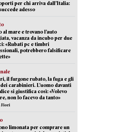
oporti per chi arriva dall’Italia:
succede adesso
to
 al mare e trovano l’auto
giata, vacanza da incubo per due
i: «Rubati pc e timbri
ssionali, potrebbero falsificare
ette»
unale
ri, il furgone rubato, la fuga e gli
 dei carabinieri. L’uomo davanti
dice si giustifica così: «Volevo
re, non lo facevo da tanto»
 Fiori
so
ono limonata per comprare un