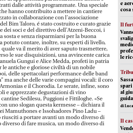
e aer
ratti dalle attività programmate. Una speciale
cosa 
che hanno contribuito a mettere in cantiere
lizzato in collaborazione con l’associazione
del Bim Taloro, é stato costruito e curato grazie
Il fur
 dei soci e del direttivo dell’Atzeni-Beccoi, i
Vanno
a sosta e senza risparmiarsi per la buona
svali
 potuto contare, inoltre, su esperti di livello,
medic
uale va il merito di aver saputo trasmettere,
profe
verso le sue disquisizioni, una avvincente carica
le ric
nuela Gungui e Alice Medda, profeti in patria
le antiche e gloriose civiltà di un nobile
Trib
, poi, delle spettacolari performance delle band
Sassa
fa” ma anche delle varie compagini vocali: il coro
spari
rmonias e il Chorodia. Le serate, infine, sono
al giu
voli e apprezzate degustazioni di vino
guida
cantine Sedilesu, Puggioni e Fittiloghe. «Se
on uno slogan questa kermesse – dichiara il
di Luca
 dei Mamuthones e Issohadores Pino Ladu –
iusciti a portare avanti un modo diverso di
Il ca
 diverso di fare musica, un modo diverso di
Vend