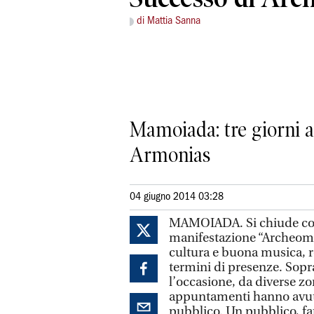
di Mattia Sanna
Mamoiada: tre giorni al
Armonias
04 giugno 2014 03:28
MAMOIADA. Si chiude con i
manifestazione “Archeomusi
cultura e buona musica, reg
termini di presenze. Sopra
l’occasione, da diverse zon
appuntamenti hanno avuto
pubblico. Un pubblico, fat