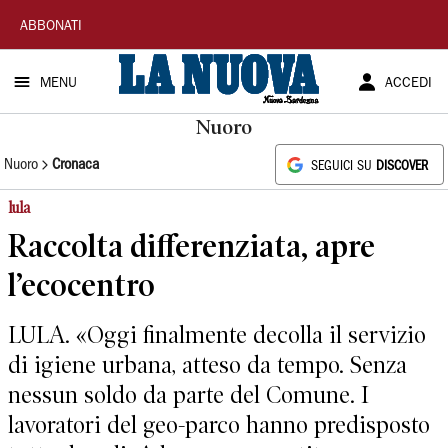
La
ABBONATI
Nuova
MENU
ACCEDI
Sardegna
Nuoro
Nuoro
Cronaca
SEGUICI SU
DISCOVER
lula
Raccolta differenziata, apre
l’ecocentro
LULA. «Oggi finalmente decolla il servizio
di igiene urbana, atteso da tempo. Senza
nessun soldo da parte del Comune. I
lavoratori del geo-parco hanno predisposto