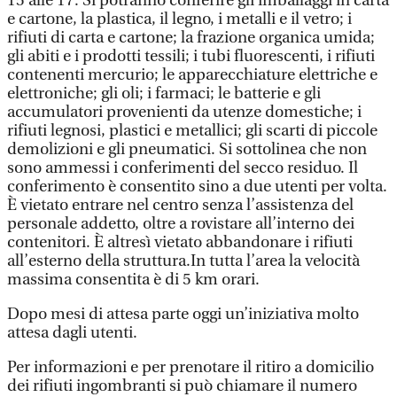
15 alle 17. Si potranno conferire gli imballaggi in carta
e cartone, la plastica, il legno, i metalli e il vetro; i
rifiuti di carta e cartone; la frazione organica umida;
gli abiti e i prodotti tessili; i tubi fluorescenti, i rifiuti
contenenti mercurio; le apparecchiature elettriche e
elettroniche; gli oli; i farmaci; le batterie e gli
accumulatori provenienti da utenze domestiche; i
rifiuti legnosi, plastici e metallici; gli scarti di piccole
demolizioni e gli pneumatici. Si sottolinea che non
sono ammessi i conferimenti del secco residuo. Il
conferimento è consentito sino a due utenti per volta.
È vietato entrare nel centro senza l’assistenza del
personale addetto, oltre a rovistare all’interno dei
contenitori. È altresì vietato abbandonare i rifiuti
all’esterno della struttura.In tutta l’area la velocità
massima consentita è di 5 km orari.
Dopo mesi di attesa parte oggi un’iniziativa molto
attesa dagli utenti.
Per informazioni e per prenotare il ritiro a domicilio
dei rifiuti ingombranti si può chiamare il numero