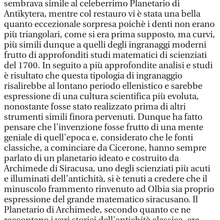
sembrava simile al celeberrimo Planetario di
Antikytera, mentre col restauro vi è stata una bella
quanto eccezionale sorpresa poichè i denti non erano
più triangolari, come si era prima supposto, ma curvi,
più simili dunque a quelli degli ingranaggi moderni
frutto di approfonditi studi matematici di scienziati
del 1700. In seguito a più approfondite analisi e studi
è risultato che questa tipologia di ingranaggio
risalirebbe al lontano periodo ellenistico e sarebbe
espressione di una cultura scientifica più evoluta,
nonostante fosse stato realizzato prima di altri
strumenti simili finora pervenuti. Dunque ha fatto
pensare che l’invenzione fosse frutto di una mente
geniale di quell’epoca e, considerato che le fonti
classiche, a cominciare da Cicerone, hanno sempre
parlato di un planetario ideato e costruito da
Archimede di Siracusa, uno degli scienziati più acuti
e illuminati dell’antichità, si è tenuti a credere che il
minuscolo frammento rinvenuto ad Olbia sia proprio
espressione del grande matematico siracusano. Il
Planetario di Archimede, secondo quanto ce ne