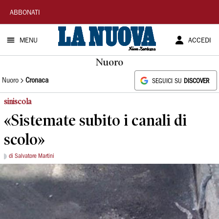
La
ABBONATI
Nuova
MENU
ACCEDI
Sardegna
Nuoro
Nuoro
Cronaca
SEGUICI SU
DISCOVER
siniscola
«Sistemate subito i canali di
scolo»
di Salvatore Martini