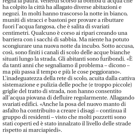
regna la paura. Venerdì scorso la bomba d’acqua che
ha colpito la città ha allagato diverse abitazioni e
negozi. In molti hanno trascorso la notte in bianco,
muniti di stracci e bastoni per provare a ributtare
fuori l’acqua fangosa, che è salita di svariati
centimetri. Qualcuno è corso ai ripari creando una
barriera con i sacchi di sabbia. Ma niente ha potuto
scongiurare una nuova notte da incubo. Sotto accusa,
così, sono finiti i canali di scolo delle acque bianche
situati lungo la strada. Gli abitanti sono furibondi. «È
da tanti anni che segnaliamo il problema – dicono –
ma più passa il tempo e più le cose peggiorano».
L’inadeguatezza della rete di scolo, acuita dalla cattiva
sistemazione e pulizia delle poche (e troppo piccole)
griglie del tratto di strada, non hanno consentito
all’acqua piovana di defluire regolarmente. Allagando
svariati edifici. «Anche la posa del nuovo manto di
asfalto ha contribuito a creare i disagi – continua il
gruppo di residenti – visto che molti pozzetti sono
stati coperti ed è stato innalzato il livello delle strade
rispetto ai marciapiedi».