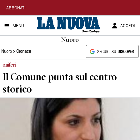
La
ABBONATI
Nuova
MENU
ACCEDI
Sardegna
Nuoro
Nuoro
Cronaca
SEGUICI SU
DISCOVER
oniferi
Il Comune punta sul centro
storico