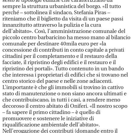
sesto le tipologie edilizie che caratterizzano da
sempre la struttura urbanistica del borgo. «Il tutto
perché – sottolinea il sindaco, Stefania Piras –
riteniamo che il biglietto da visita di un paese passi
innanzitutto attraverso la pulizia e la cura
dell’abitato». Così, l’amministrazione comunale del
piccolo centro barbaricino ha messo mano al bilancio
comunale per destinare 40mila euro per «la
concessione di contributi in conto capitale a privati
cittadini per il completamento e il restauro della
facciate, il ripristino degli edifici e il restauro e il
ripristino dei portali». Tutto contenuto in un bando
che interessa i proprietari di edifici che si trovano nel
centro storico del paese e nelle zone adiacenti.
L’importante è che gli immobili si trovino in cattivo
stato di manutenzione o non siano ancora ultimati e
che contribuiscano, in tutti i casi, a rendere meno
decoroso il centro abitato di Oniferi. «Il nostro scopo
– fa sapere il primo cittadino – è quello di
promuovere e sostenere le iniziative di
riqualificazione ambientale dell’abitato».
Nell’erogazione dei contributi (domande entro il