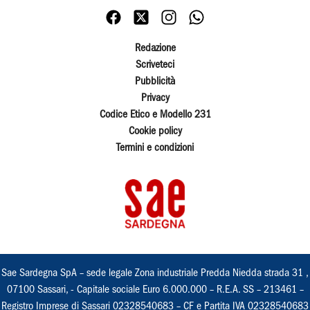
Redazione
Scriveteci
Pubblicità
Privacy
Codice Etico e Modello 231
Cookie policy
Termini e condizioni
Sae Sardegna SpA – sede legale Zona industriale Predda Niedda strada 31 ,
07100 Sassari, - Capitale sociale Euro 6.000.000 – R.E.A. SS – 213461 –
Registro Imprese di Sassari 02328540683 – CF e Partita IVA 02328540683