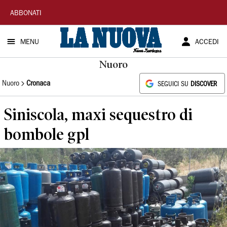
La
ABBONATI
Nuova
MENU
ACCEDI
Sardegna
Nuoro
Nuoro
Cronaca
SEGUICI SU
DISCOVER
Siniscola, maxi sequestro di
bombole gpl