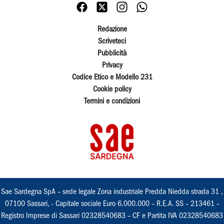
Redazione
Scriveteci
Pubblicità
Privacy
Codice Etico e Modello 231
Cookie policy
Termini e condizioni
Sae Sardegna SpA – sede legale Zona industriale Predda Niedda strada 31 ,
07100 Sassari, - Capitale sociale Euro 6.000.000 – R.E.A. SS – 213461 –
Registro Imprese di Sassari 02328540683 – CF e Partita IVA 02328540683