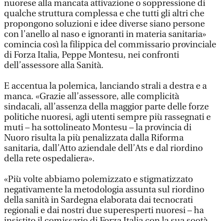
nuorese alla mancata attivazione o soppressione di
qualche struttura complessa e che tutti gli altri che
propongono soluzioni e idee diverse siano persone
con l’anello al naso e ignoranti in materia sanitaria»
comincia così la filippica del commissario provinciale
di Forza Italia, Peppe Montesu, nei confronti
dell’assessore alla Sanità.
E accentua la polemica, lanciando strali a destra e a
manca. «Grazie all’assessore, alle complicità
sindacali, all’assenza della maggior parte delle forze
politiche nuoresi, agli utenti sempre più rassegnati e
muti – ha sottolineato Montesu – la provincia di
Nuoro risulta la più penalizzata dalla Riforma
sanitaria, dall’Atto aziendale dell’Ats e dal riordino
della rete ospedaliera».
«Più volte abbiamo polemizzato e stigmatizzato
negativamente la metodologia assunta sul riordino
della sanità in Sardegna elaborata dai tecnocrati
regionali e dai nostri due superesperti nuoresi – ha
insistito il comissario di Forza Italia con la sua sootà