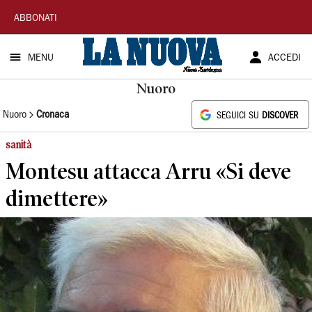
La
ABBONATI
Nuova
MENU
ACCEDI
Sardegna
Nuoro
Nuoro
Cronaca
SEGUICI SU
DISCOVER
sanità
Montesu attacca Arru «Si deve
dimettere»