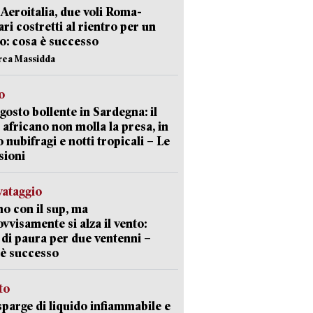
Aeroitalia, due voli Roma-
ari costretti al rientro per un
o: cosa è successo
rea Massidda
o
gosto bollente in Sardegna: il
 africano non molla la presa, in
o nubifragi e notti tropicali – Le
sioni
lvataggio
o con il sup, ma
vvisamente si alza il vento:
 di paura per due ventenni –
è successo
sto
sparge di liquido infiammabile e