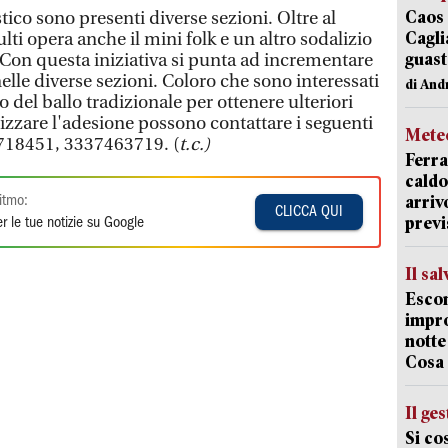
Caos 
tico sono presenti diverse sezioni. Oltre al
Cagli
lti opera anche il mini folk e un altro sodalizio
guast
Con questa iniziativa si punta ad incrementare
elle diverse sezioni. Coloro che sono interessati
di And
o del ballo tradizionale per ottenere ulteriori
izzare l'adesione possono contattare i seguenti
Mete
2718451, 3337463719. (
t.c.)
Ferra
caldo
arriv
itmo:
CLICCA QUI
previ
r le tue notizie su Google
Il sa
Escon
impro
notte
Cosa 
Il ge
Si co