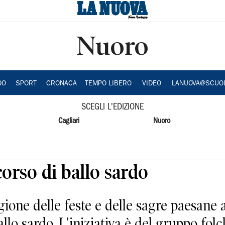
Nuoro
DO
SPORT
CRONACA
TEMPO LIBERO
VIDEO
LANUOVA@SCUO
SCEGLI L'EDIZIONE
Cagliari
Nuoro
 corso di ballo sardo
ione delle feste e delle sagre paesane a
allo sardo. L'iniziativa è del gruppo folc