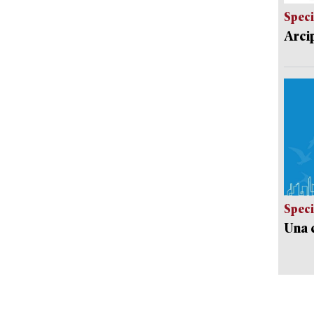
Speci
Arci
Speci
Una c