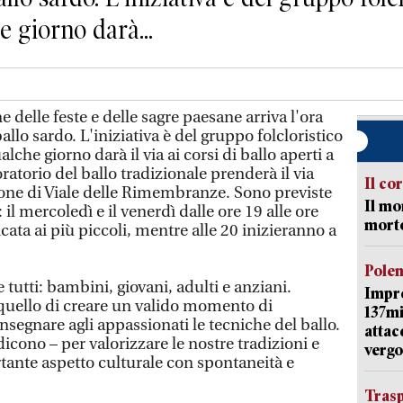
e giorno darà...
 delle feste e delle sagre paesane arriva l'ora
ballo sardo. L'iniziativa è del gruppo folcloristico
lche giorno darà il via ai corsi di ballo aperti a
boratorio del ballo tradizionale prenderà il via
Il co
lone di Viale delle Rimembranze. Sono previste
Il mo
 il mercoledì e il venerdì dalle ore 19 alle ore
mort
cata ai più piccoli, mentre alle 20 inizieranno a
Pole
tutti: bambini, giovani, adulti e anziani.
Impr
è quello di creare un valido momento di
137mi
insegnare agli appassionati le tecniche del ballo.
attac
icono – per valorizzare le nostre tradizioni e
vergo
ante aspetto culturale con spontaneità e
Trasp