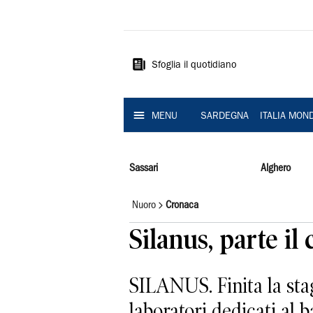
La
Nuova
Sardegna
Sfoglia il quotidiano
MENU
SARDEGNA
ITALIA MON
Sassari
Alghero
Nuoro
Cronaca
Silanus, parte il
SILANUS. Finita la stag
laboratori dedicati al b