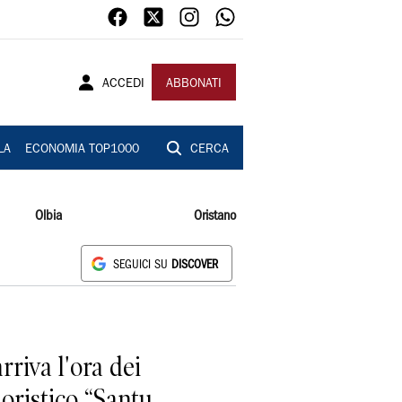
ACCEDI
ABBONATI
LA
ECONOMIA TOP1000
CERCA
Olbia
Oristano
SEGUICI SU
DISCOVER
rriva l'ora dei
loristico “Santu