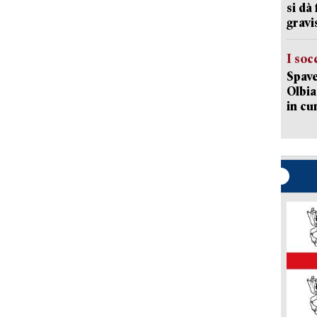
si dà
gravi
I soc
Spave
Olbia:
in cu