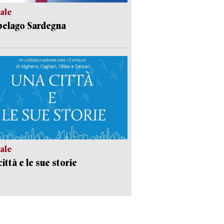
ale
pelago Sardegna
ale
ittà e le sue storie