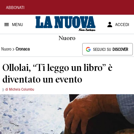
La
ABBONATI
Nuova
MENU
ACCEDI
Sardegna
Nuoro
Nuoro
Cronaca
SEGUICI SU
DISCOVER
Ollolai, “Ti leggo un libro” è
diventato un evento
di Michela Columbu