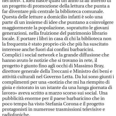
nei libri». L’idea nasce quasi un anno fa all’interno di
un progetto di promozione della lettura che punta a
far diventare più centrale la biblioteca comunale.
Questa delle letture a domicilio infatti è solo una
parte di un insieme di idee che puntano a coinvolgere
maggiormente la popolazione, sopratutto le giovani
generazioni, nella fruizione del patrimonio librario
locale. E portare i libri in casa di chi la biblioteca non
la frequenta è stato proprio ciò che più ha suscitato
interesse anche fuori dai confini barbaricini.
Complici i social network e la grande diffusione che
hanno avuto le notizie che si trovano in rete, il
progetto è giunto fino agli occhi di Massimo Bray,
direttore generale della Treccani e Ministro dei beni e
attività culturali nel Governo Letta. Da lui sono giunti i
complimenti per una «notizia che mi ha riempito di
gioia e ristorato in un istante da una lunga giornata di
lavoro» aveva scritto a marzo scorso sui social. Una
pubblicità enorme per il paese barbaricino che in
poco tempo ha visto Stefania Corona e il progetto
protagonisti in numerose trasmissioni televisive e
radiofoniche.