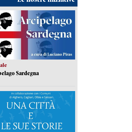
ale
pelago Sardegna