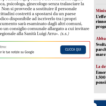
ca, psicologa, ginecologo senza tralasciare la
 Non si provvede a sostituire il personale
Mini
ittadini costretti a spostarsi da un paese
L’eff
dico disponibile ad iscriverlo tra i propri
rinno
documento sarà esaminato dagli altri comuni,
proge
 un consiglio comunale allargato a cui invitare
egionale alla Sanità Luigi Arru».
(s.s.)
Abba
Svolt
itmo:
parch
CLICCA QUI
r le tue notizie su Google
mare: 
La d
Emerg
1.500
pensi