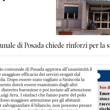
nale di Posada chiede rinforzi per la st
io comunale di Posada approva all’unanimità il
maggiore efficacia dei servizi erogati dal
la. Dopo essere stato vagliato a Siniscola la
mento dovrà essere esaminato dagli altri
Sos d
istretto baroniese e poi inviato all’attenzione
Emerg
Luigi Arru. I sindaci che fanno parte del polo
stocc
edono maggiore attenzione per gli abitanti
racco
er salvaguardare il bilancio, non possono pesare
risch