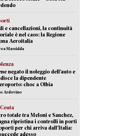
edendo
orti
di e cancellazioni, la continuità
toriale è nel caos: la Regione
ona Aeroitalia
rea Massidda
olenza
ene negato il noleggio dell’auto e
disce la dipendente
aeroporto: choc a Olbia
lo Ardovino
 Ceuta
ro totale tra Meloni e Sanchez,
agna ripristina i controlli in porti
oporti per chi arriva dall’Italia:
succede adesso