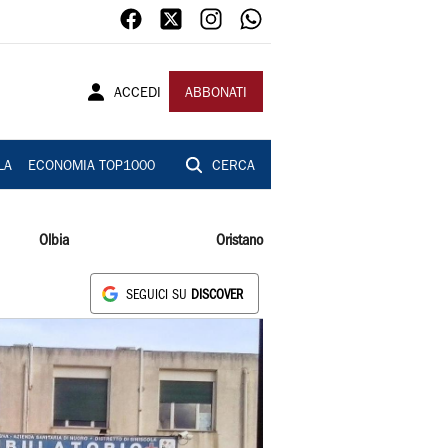
ACCEDI
ABBONATI
LA
ECONOMIA TOP1000
CERCA
Olbia
Oristano
SEGUICI SU
DISCOVER