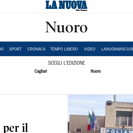
Nuoro
DO
SPORT
CRONACA
TEMPO LIBERO
VIDEO
LANUOVA@SCUO
SCEGLI L'EDIZIONE
Cagliari
Nuoro
 per il