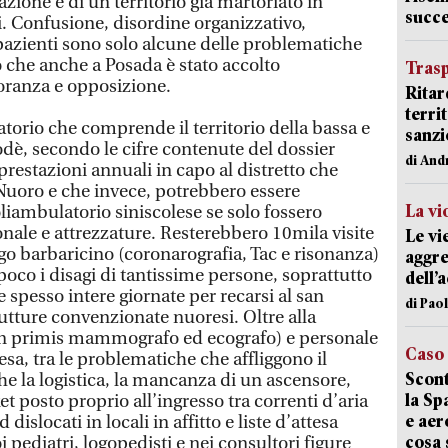
azione e di un territorio già martoriato in
succ
zi. Confusione, disordine organizzativo,
azienti sono solo alcune delle problematiche
che anche a Posada è stato accolto
Trasp
anza e opposizione.
Ritar
terri
torio che comprende il territorio della bassa e
sanzi
odè, secondo le cifre contenute del dossier
di And
prestazioni annuali in capo al distretto che
Nuoro e che invece, potrebbero essere
La vi
liambulatorio siniscolese se solo fossero
nale e attrezzature. Resterebbero 10mila visite
Le vi
go barbaricino (coronarografia, Tac e risonanza)
aggre
oco i disagi di tantissime persone, soprattutto
dell’
e spesso intere giornate per recarsi al san
di Pao
rutture convenzionate nuoresi. Oltre alla
n primis mammografo ed ecografo) e personale
Caso
esa, tra le problematiche che affliggono il
Scont
he la logistica, la mancanza di un ascensore,
la Sp
ket posto proprio all’ingresso tra correnti d’aria
e aer
dislocati in locali in affitto e liste d’attesa
cosa 
pediatri, logopedisti e nei consultori figure