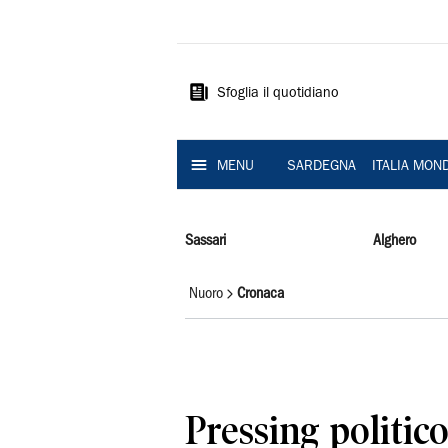
La
Nuova
Sardegna
Sfoglia il quotidiano
MENU
SARDEGNA
ITALIA MON
Sassari
Alghero
Nuoro
Cronaca
Pressing politico