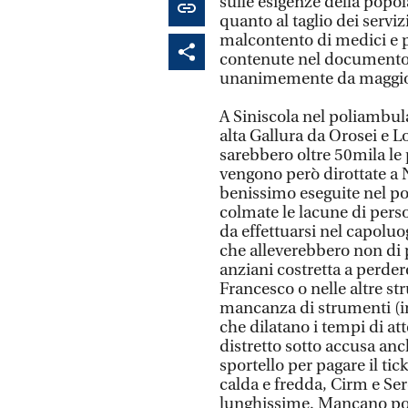
sulle esigenze della popol
quanto al taglio dei servi
malcontento di medici e p
contenute nel documento 
unanimemente da maggior
A Siniscola nel poliambula
alta Gallura da Orosei e L
sarebbero oltre 50mila le 
vengono però dirottate a 
benissimo eseguite nel po
colmate le lacune di perso
da effettuarsi nel capoluo
che alleverebbero non di p
anziani costretta a perder
Francesco o nelle altre st
mancanza di strumenti (i
che dilatano i tempi di att
distretto sotto accusa anc
sportello per pagare il tic
calda e fredda, Cirm e Serd 
lunghissime. Mancano poi 