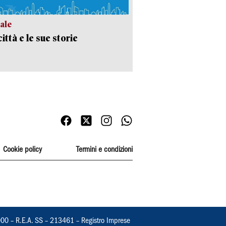
ale
ittà e le sue storie
Cookie policy
Termini e condizioni
000 – R.E.A. SS – 213461 – Registro Imprese