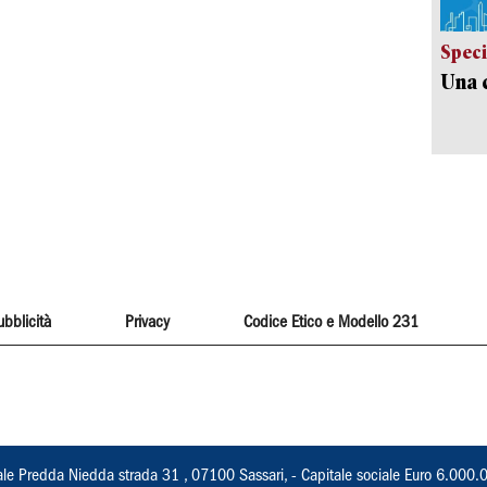
Speci
Una c
ubblicità
Privacy
Codice Etico e Modello 231
ale Predda Niedda strada 31 , 07100 Sassari, - Capitale sociale Euro 6.000.