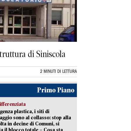
ruttura di Siniscola
2 MINUTI DI LETTURA
Primo Piano
ifferenziata
enza plastica, i siti di
aggio sono al collasso: stop alla
lta in decine di Comuni, si
ia il blocco totale – Cosa sta