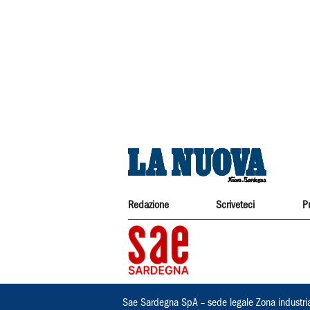
Redazione
Scriveteci
P
Sae Sardegna SpA – sede legale Zona industri