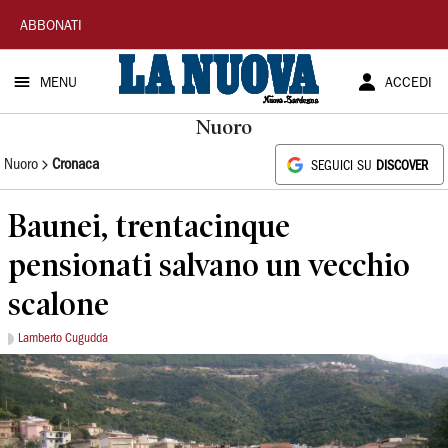
La
ABBONATI
Nuova
MENU
ACCEDI
Sardegna
Nuoro
Nuoro
Cronaca
SEGUICI SU
DISCOVER
Baunei, trentacinque
pensionati salvano un vecchio
scalone
Lamberto Cugudda