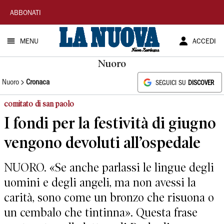
La
ABBONATI
Nuova
MENU
ACCEDI
Sardegna
Nuoro
Nuoro
Cronaca
SEGUICI SU
DISCOVER
comitato di san paolo
I fondi per la festività di giugno
vengono devoluti all’ospedale
NUORO. «Se anche parlassi le lingue degli
uomini e degli angeli, ma non avessi la
carità, sono come un bronzo che risuona o
un cembalo che tintinna». Questa frase