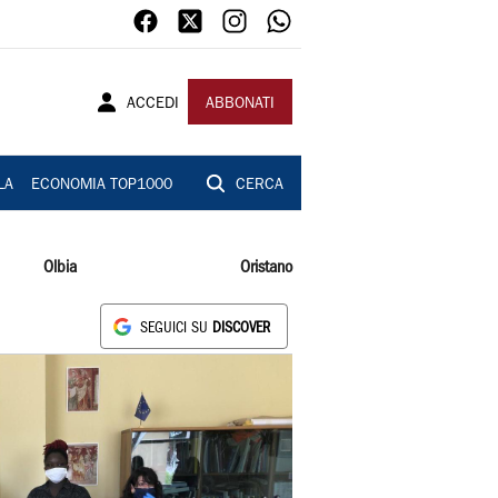
ACCEDI
ABBONATI
LA
ECONOMIA TOP1000
CERCA
Olbia
Oristano
SEGUICI SU
DISCOVER