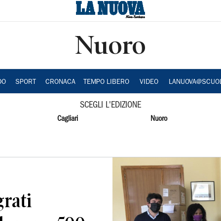
Nuoro
DO
SPORT
CRONACA
TEMPO LIBERO
VIDEO
LANUOVA@SCUO
SCEGLI L'EDIZIONE
Cagliari
Nuoro
rati