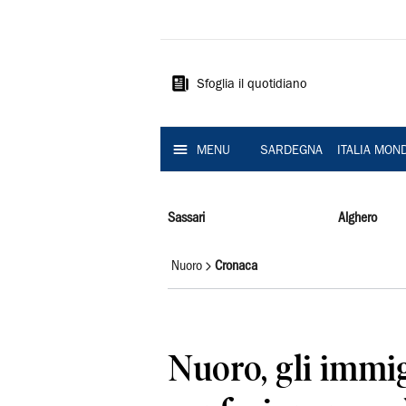
La
Nuova
Sardegna
Sfoglia il quotidiano
MENU
SARDEGNA
ITALIA MON
Sassari
Alghero
Nuoro
Cronaca
Nuoro, gli immig