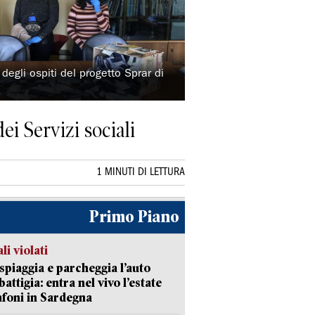
degli ospiti del progetto Sprar di
ei Servizi sociali
1 MINUTI DI LETTURA
Primo Piano
li violati
 spiaggia e parcheggia l’auto
battigia: entra nel vivo l’estate
afoni in Sardegna