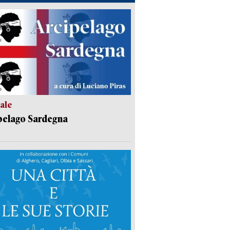
ale
pelago Sardegna