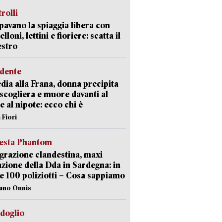
trolli
avano la spiaggia libera con
loni, lettini e fioriere: scatta il
estro
idente
dia alla Frana, donna precipita
 scogliera e muore davanti al
 e al nipote: ecco chi è
 Fiori
iesta Phantom
razione clandestina, maxi
zione della Dda in Sardegna: in
e 100 poliziotti – Cosa sappiamo
iano Onnis
rdoglio