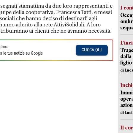
onsegnati stamattina da due loro rappresentanti e
I con
quipe della cooperativa, Francesca Tatti, e messi
Occup
sociali che hanno deciso di destinarli agli
ombrel
anno aderito alla rete AttiviSolidali. A loro
sequ
stribuiranno ai clienti che ne avranno necessità.
L’inc
itmo:
Trage
CLICCA QUI
r le tue notizie su Google
dalla
figlio
di Luca
Inch
Immig
opera
azion
di Luc
Il co