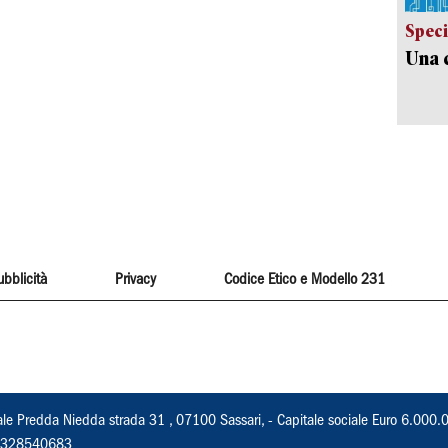
Speci
Una c
ubblicità
Privacy
Codice Etico e Modello 231
ale Predda Niedda strada 31 , 07100 Sassari, - Capitale sociale Euro 6.000.
 02328540683