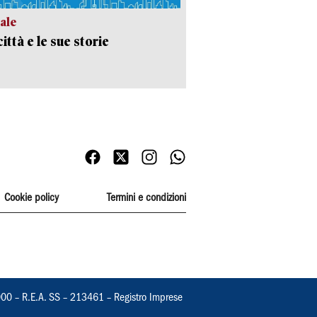
ale
ittà e le sue storie
Cookie policy
Termini e condizioni
000 – R.E.A. SS – 213461 – Registro Imprese