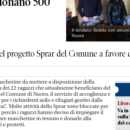
donano 500
◗
Il sindaco Soddu con alcuni 
Nuoro
 del progetto Sprar del Comune a favore d
herine da mettere a disposizione della
iva dei 22 ragazzi che attualmente beneficiano del
el Comune di Nuoro, il servizio di accoglienza e
er i richiedenti asilo e rifugiati gestito dalla
Litora
na”. Molte attività dello Sprar sono bloccate per
Va in
perciò i ragazzi hanno deciso di impiegare il
sulla 
re mascherine in tessuto e donarle alla
dei c
 e protetti.