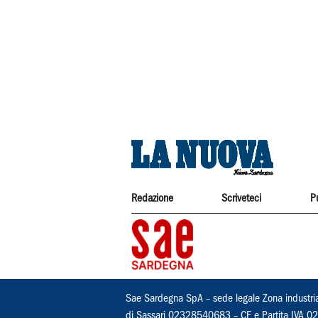
Redazione
Scriveteci
P
Sae Sardegna SpA – sede legale Zona industri
di Sassari 02328540683 – CF e Partita IVA