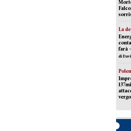
Morte
Falco
sorri
La de
Energ
conta
farà 
di Dav
Pole
Impr
137mi
attac
vergo