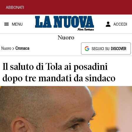
La
ABBONATI
Nuova
MENU
ACCEDI
Sardegna
Nuoro
Nuoro
Cronaca
SEGUICI SU
DISCOVER
Il saluto di Tola ai posadini
dopo tre mandati da sindaco