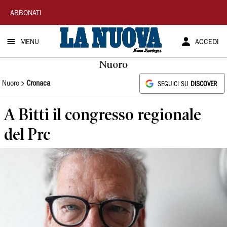
La
ABBONATI
Nuova
MENU
ACCEDI
Sardegna
Nuoro
Nuoro
Cronaca
SEGUICI SU
DISCOVER
A Bitti il congresso regionale
del Prc