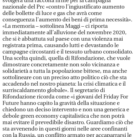
svolgerà una raccolta firme per la campagna
nazionale del Prc «contro l’ingiustificato aumento
delle bollette di luce e gas che avrà come
conseguenza l’aumento dei beni di prima necessità».
«La memoria – sottolinea Maggi – ci riporta
immediatamente all’alluvione del novembre 2020,
che si è abbattuta sul paese con una violenza mai
registrata prima, causando lutti e devastando le
campagne circostanti e il tessuto urbano consolidato.
Una scelta quindi, quella di Rifondazione, che vuole
dimostrare concretamente non solo vicinanza e
solidarietà a tutta la popolazione bittese, ma anche
sottolineare con un preciso atto politico ciò che sta
accadendo nel nostro pianeta: la crisi climatica e il
surriscaldamento globale». Il segretario di
Rifondazione ricorda come «i giovani del Friday For
Future hanno capito la gravità della situazione e
chiedono un deciso intervento e non una generica e
debole green economy capitalistica che non potrà
mai evitare il prevedibile disastro. Guardiamo ciò che
sta avvenendo in questi giorni nelle aree confinanti
con la Russia, un conflitto armato per accaparrarsi le