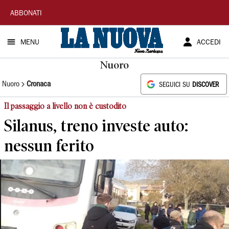
La
ABBONATI
Nuova
MENU
ACCEDI
Sardegna
Nuoro
Nuoro
Cronaca
SEGUICI SU
DISCOVER
Il passaggio a livello non è custodito
Silanus, treno investe auto:
nessun ferito