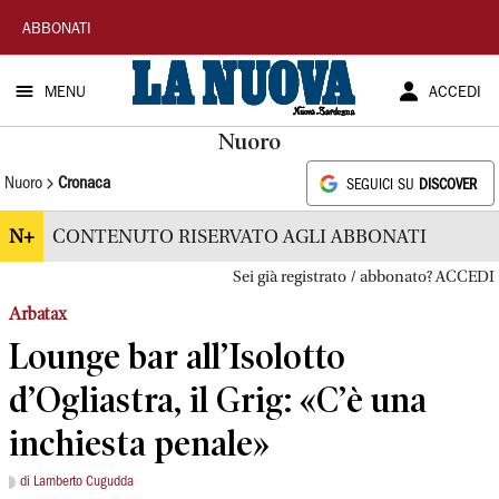
La
ABBONATI
Nuova
MENU
ACCEDI
Sardegna
Nuoro
Nuoro
Cronaca
SEGUICI SU
DISCOVER
N+
CONTENUTO RISERVATO AGLI ABBONATI
Sei già registrato / abbonato? ACCEDI
Arbatax
Lounge bar all’Isolotto
d’Ogliastra, il Grig: «C’è una
inchiesta penale»
di Lamberto Cugudda