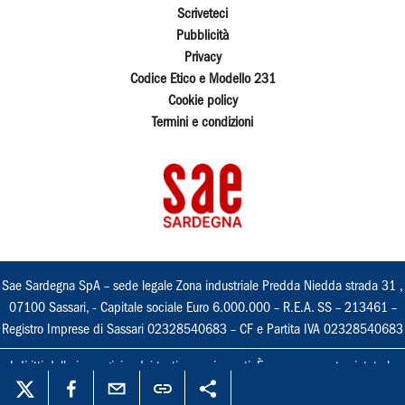
Scriveteci
Pubblicità
Privacy
Codice Etico e Modello 231
Cookie policy
Termini e condizioni
Sae Sardegna SpA – sede legale Zona industriale Predda Niedda strada 31 ,
07100 Sassari, - Capitale sociale Euro 6.000.000 – R.E.A. SS – 213461 –
Registro Imprese di Sassari 02328540683 – CF e Partita IVA 02328540683
I diritti delle immagini e dei testi sono riservati. È espressamente vietata la
loro riproduzione con qualsiasi mezzo e l'adattamento totale o parziale.