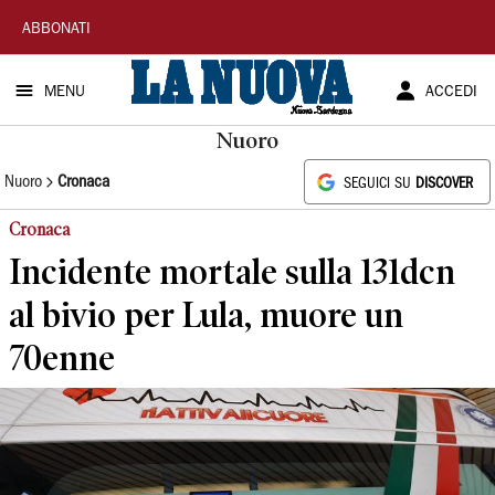
La
ABBONATI
Nuova
MENU
ACCEDI
Sardegna
Nuoro
Nuoro
Cronaca
SEGUICI SU
DISCOVER
Cronaca
Incidente mortale sulla 131dcn
al bivio per Lula, muore un
70enne