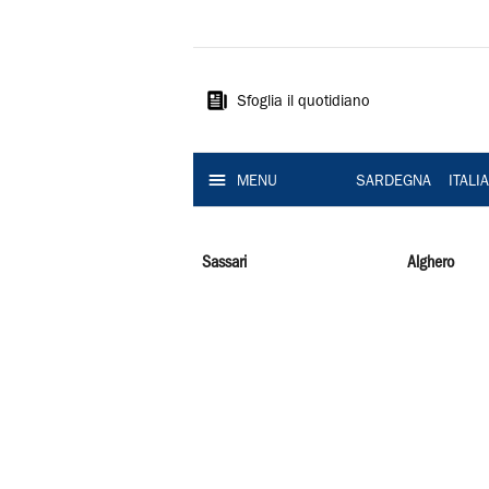
La
Nuova
Sardegna
Sfoglia il quotidiano
MENU
SARDEGNA
ITALI
Sassari
Alghero