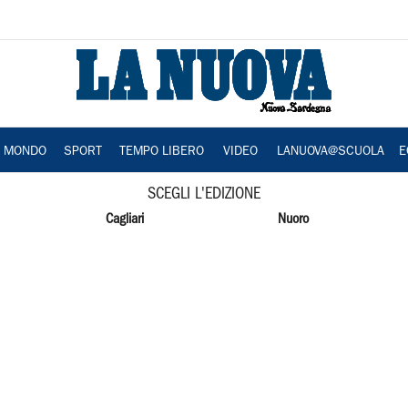
A MONDO
SPORT
TEMPO LIBERO
VIDEO
LANUOVA@SCUOLA
E
SCEGLI L'EDIZIONE
Cagliari
Nuoro