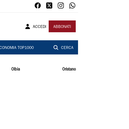
ACCEDI
ABBONATI
CONOMIA TOP1000
CERCA
Olbia
Oristano