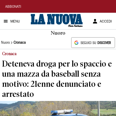
La
ABBONATI
Nuova
MENU
ACCEDI
Sardegna
Nuoro
Nuoro
Cronaca
SEGUICI SU
DISCOVER
Cronaca
Deteneva droga per lo spaccio e
una mazza da baseball senza
motivo: 21enne denunciato e
arrestato