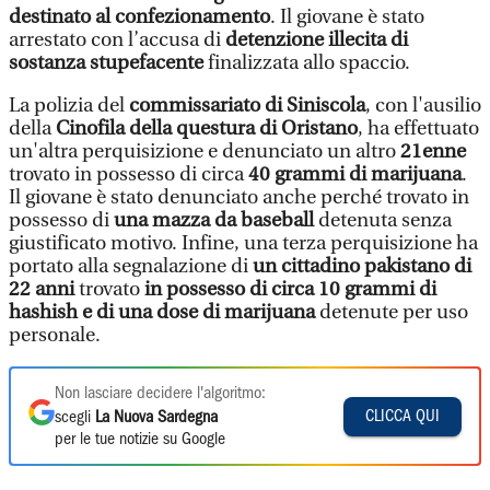
destinato al confezionamento
. Il giovane è stato
arrestato con l’accusa di
detenzione illecita di
sostanza stupefacente
finalizzata allo spaccio.
La polizia del
commissariato di Siniscola
, con l'ausilio
della
Cinofila della questura di Oristano
, ha effettuato
un'altra perquisizione e denunciato un altro
21enne
trovato in possesso di circa
40 grammi di marijuana
.
Il giovane è stato denunciato anche perché trovato in
possesso di
una mazza da baseball
detenuta senza
giustificato motivo. Infine, una terza perquisizione ha
portato alla segnalazione di
un cittadino pakistano di
22 anni
trovato
in possesso di circa 10 grammi di
hashish e di una dose di marijuana
detenute per uso
personale.
Non lasciare decidere l'algoritmo:
CLICCA QUI
scegli
La Nuova Sardegna
per le tue notizie su Google