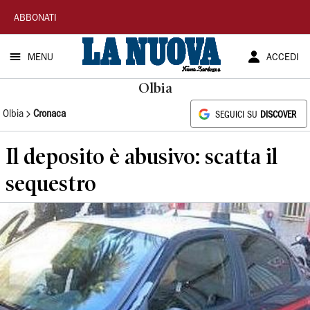
La
ABBONATI
Nuova
MENU
ACCEDI
Sardegna
Olbia
Olbia
Cronaca
SEGUICI SU
DISCOVER
Il deposito è abusivo: scatta il
sequestro