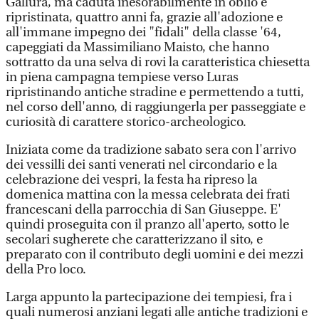
Gallura, ma caduta inesorabilmente in oblio e
ripristinata, quattro anni fa, grazie all'adozione e
all'immane impegno dei "fidali" della classe '64,
capeggiati da Massimiliano Maisto, che hanno
sottratto da una selva di rovi la caratteristica chiesetta
in piena campagna tempiese verso Luras
ripristinando antiche stradine e permettendo a tutti,
nel corso dell'anno, di raggiungerla per passeggiate e
curiosità di carattere storico-archeologico.
Iniziata come da tradizione sabato sera con l'arrivo
dei vessilli dei santi venerati nel circondario e la
celebrazione dei vespri, la festa ha ripreso la
domenica mattina con la messa celebrata dei frati
francescani della parrocchia di San Giuseppe. E'
quindi proseguita con il pranzo all'aperto, sotto le
secolari sugherete che caratterizzano il sito, e
preparato con il contributo degli uomini e dei mezzi
della Pro loco.
Larga appunto la partecipazione dei tempiesi, fra i
quali numerosi anziani legati alle antiche tradizioni e