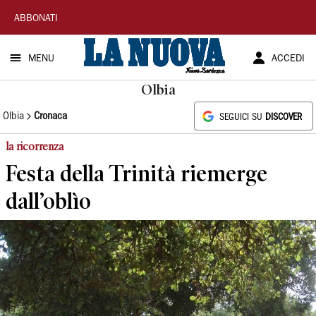
La
ABBONATI
Nuova
MENU
ACCEDI
Sardegna
Olbia
Olbia
Cronaca
SEGUICI SU
DISCOVER
la ricorrenza
Festa della Trinità riemerge
dall’oblìo