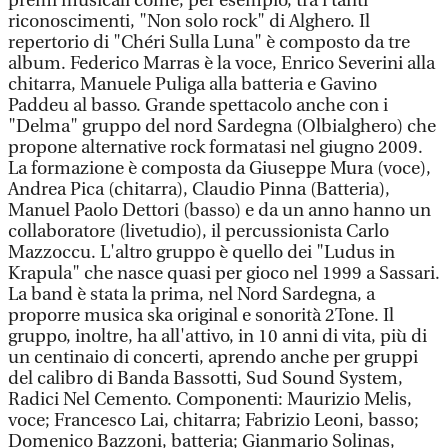
premi musicali come, per esempio, tra i tanti
riconoscimenti, "Non solo rock" di Alghero. Il
repertorio di "Chéri Sulla Luna" è composto da tre
album. Federico Marras è la voce, Enrico Severini alla
chitarra, Manuele Puliga alla batteria e Gavino
Paddeu al basso. Grande spettacolo anche con i
"Delma" gruppo del nord Sardegna (Olbialghero) che
propone alternative rock formatasi nel giugno 2009.
La formazione è composta da Giuseppe Mura (voce),
Andrea Pica (chitarra), Claudio Pinna (Batteria),
Manuel Paolo Dettori (basso) e da un anno hanno un
collaboratore (livetudio), il percussionista Carlo
Mazzoccu. L'altro gruppo è quello dei "Ludus in
Krapula" che nasce quasi per gioco nel 1999 a Sassari.
La band è stata la prima, nel Nord Sardegna, a
proporre musica ska original e sonorità 2Tone. Il
gruppo, inoltre, ha all'attivo, in 10 anni di vita, più di
un centinaio di concerti, aprendo anche per gruppi
del calibro di Banda Bassotti, Sud Sound System,
Radici Nel Cemento. Componenti: Maurizio Melis,
voce; Francesco Lai, chitarra; Fabrizio Leoni, basso;
Domenico Bazzoni, batteria; Gianmario Solinas,