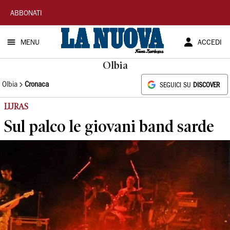
La
ABBONATI
Nuova
MENU
ACCEDI
Sardegna
Olbia
Olbia
Cronaca
SEGUICI SU
DISCOVER
LURAS
Sul palco le giovani band sarde