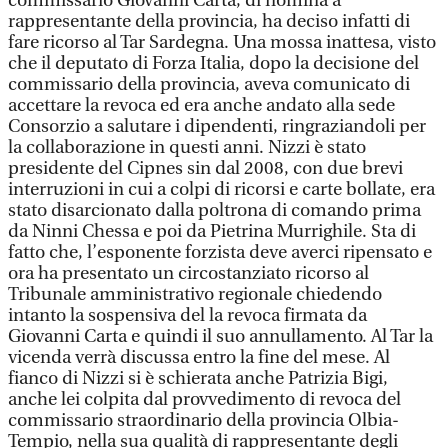
commissario Giovanni Carta, di nomina a
rappresentante della provincia, ha deciso infatti di
fare ricorso al Tar Sardegna. Una mossa inattesa, visto
che il deputato di Forza Italia, dopo la decisione del
commissario della provincia, aveva comunicato di
accettare la revoca ed era anche andato alla sede
Consorzio a salutare i dipendenti, ringraziandoli per
la collaborazione in questi anni. Nizzi è stato
presidente del Cipnes sin dal 2008, con due brevi
interruzioni in cui a colpi di ricorsi e carte bollate, era
stato disarcionato dalla poltrona di comando prima
da Ninni Chessa e poi da Pietrina Murrighile. Sta di
fatto che, l’esponente forzista deve averci ripensato e
ora ha presentato un circostanziato ricorso al
Tribunale amministrativo regionale chiedendo
intanto la sospensiva del la revoca firmata da
Giovanni Carta e quindi il suo annullamento. Al Tar la
vicenda verrà discussa entro la fine del mese. Al
fianco di Nizzi si è schierata anche Patrizia Bigi,
anche lei colpita dal provvedimento di revoca del
commissario straordinario della provincia Olbia-
Tempio, nella sua qualità di rappresentante degli