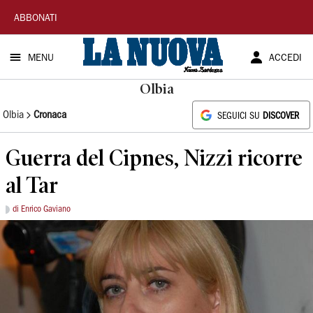
La
ABBONATI
Nuova
MENU
ACCEDI
Sardegna
Olbia
Olbia
Cronaca
SEGUICI SU
DISCOVER
Guerra del Cipnes, Nizzi ricorre
al Tar
di Enrico Gaviano