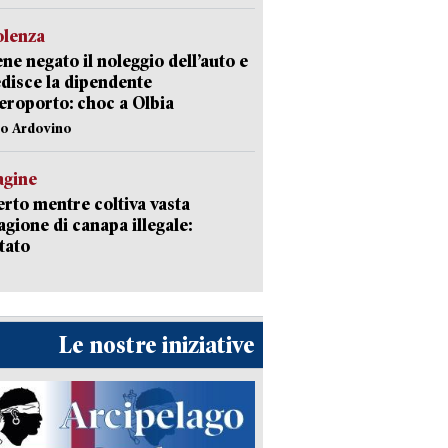
olenza
ene negato il noleggio dell’auto e
disce la dipendente
aeroporto: choc a Olbia
lo Ardovino
agine
rto mentre coltiva vasta
agione di canapa illegale:
tato
Le nostre iniziative