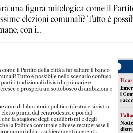
na figura mitologica come il Partito d
rossime elezioni comunali? Tutto è possib
ane, con i...
come il Partito della città a far saltare il banco
munali? Tutto è possibile nello scenario confuso
Il ca
partiti tradizionali divisi da primarie e
Emerg
cresce e prospera un sottobosco di ambizioni e
i Com
racco
 anni di laboratorio politico (destra e sinistra
 eletto prima dal centrodestra e poi dal
L’all
 che la stagione degli equilibrismi e degli
Notte
 che la Politica comunale olbiese recuperasse il
distr
: programmi chiari, schieramenti coerenti,