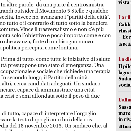
vist
n altre parole, da una parte il centrosinistra,
, grandi outsider il Movimento 5 Stelle e qualche
a scelta. Invece no, avanzano i “partiti della città”,
La ri
 tutto e il contrario di tutto sotto la bandiera
Caldo
comune. Vince il trasversalismo e non c’è più
classi
Conta solo l’obiettivo e poco importa come e con
– Ecc
vo che avanza, forte di un bisogno nuovo:
di Red
a politica percepita come lontana.
Prima di tutto, come tutte le iniziative di salute
La di
a città presuppone uno stato d’emergenza. Una
Il pi
cupazionale e sociale che richiede una terapia
lago:
n secondo luogo, il Partito della città,
Sudam
 altri, cerca candidati adeguati. Un sindaco
socia
nciare, capace di amministrare una città
a crisi e semi affondata sotto il peso di due
L’all
Sassa
mare 
di tutto, capace di interpretare l’orgoglio
in ri
levare la testa dopo gli anni bui della crisi
edia del 18 novembre 2013. Un sindaco che, al
di Luca