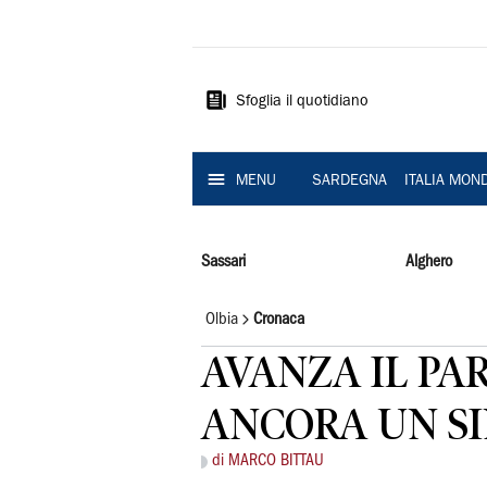
La
Nuova
Sardegna
Sfoglia il quotidiano
MENU
SARDEGNA
ITALIA MON
Sassari
Alghero
Olbia
Cronaca
AVANZA IL PA
ANCORA UN S
di MARCO BITTAU