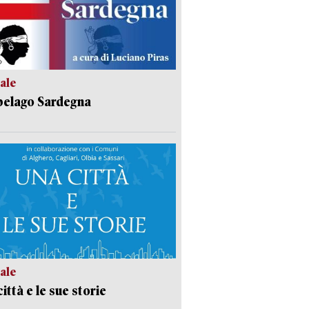
ale
pelago Sardegna
ale
ittà e le sue storie