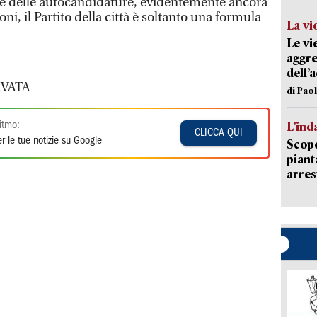
ti e delle autocandidature, evidentemente ancora
ni, il Partito della città è soltanto una formula
La vi
Le vi
aggre
dell’
VATA
di Pao
L’ind
itmo:
CLICCA QUI
r le tue notizie su Google
Scope
piant
arres