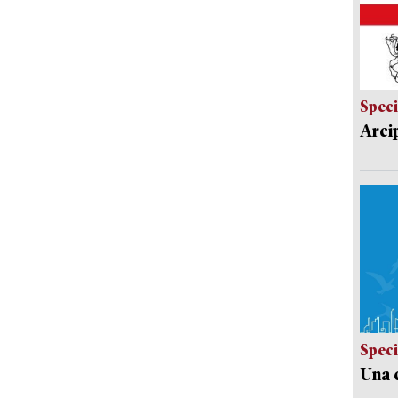
Speci
Arci
Speci
Una c