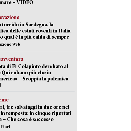
a mare – VIDEO
levazione
 torrido in Sardegna, la
fica delle estati roventi in Italia
o qual è la più calda di sempre
azione Web
savventura
lota di F1 Colapinto derubato al
 «Qui rubano più che in
erica» – Scoppia la polemica
l
arme
ri, tre salvataggi in due ore nel
in tempesta: in cinque riportati
va – Che cosa è successo
 Fiori