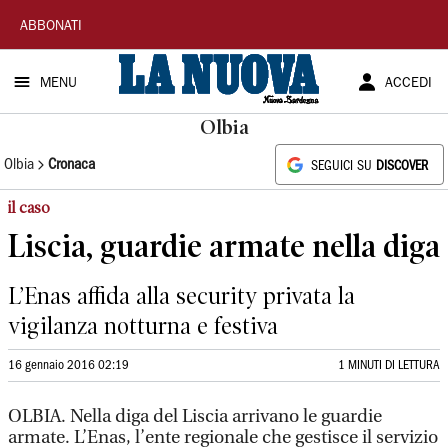
La
ABBONATI
Nuova
MENU
ACCEDI
Sardegna
Olbia
Olbia
Cronaca
SEGUICI SU
DISCOVER
il caso
Liscia, guardie armate nella diga
L’Enas affida alla security privata la
vigilanza notturna e festiva
16 gennaio 2016 02:19
1 MINUTI DI LETTURA
OLBIA. Nella diga del Liscia arrivano le guardie
armate. L’Enas, l’ente regionale che gestisce il servizio