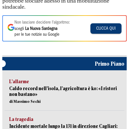
potrebbe sfociare adesso in una mobilitazione
sindacale.
Non lasciare decidere l'algoritmo:
CLICCA QUI
scegli
La Nuova Sardegna
per le tue notizie su Google
Primo Piano
L’allarme
Caldo record nell’isola, l’agricoltura è ko: «I ristori
non bastano»
di Massimo Sechi
La tragedia
Incidente mortale lungo la 131 in direzione Cagliari: