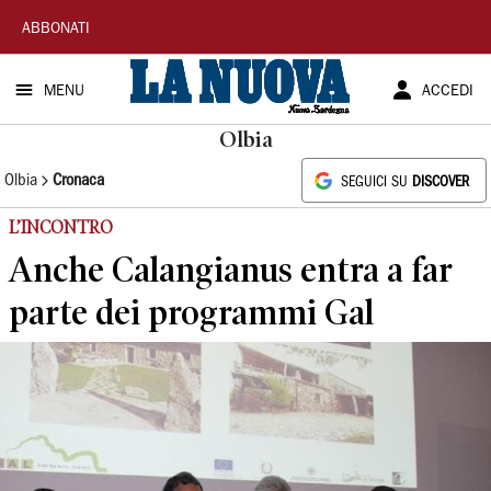
La
ABBONATI
Nuova
MENU
ACCEDI
Sardegna
Olbia
Olbia
Cronaca
SEGUICI SU
DISCOVER
L’INCONTRO
Anche Calangianus entra a far
parte dei programmi Gal