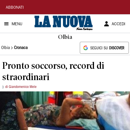
La
ABBONATI
Nuova
MENU
ACCEDI
Sardegna
Olbia
Olbia
Cronaca
SEGUICI SU
DISCOVER
Pronto soccorso, record di
straordinari
di Giandomenico Mele